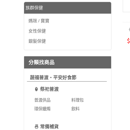
族群保健
媽咪 / 寶寶
《
女性保健
$
銀髮保健
分類找商品
蔬福普渡・平安好食節
🏮 祭祀普渡
普渡供品
料理包
環保蠟燭
飲料
🍜 常備補貨