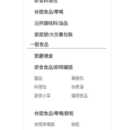
即食料理包
休閒食品/零嘴
沾拌調味料/油品
家庭號/大份量包裝
一般食品
節慶禮盒
即食食品/即時罐頭
麵品
藥膳包
料理包
快煮湯
蔬食小菜
罐頭食品
休閒食品/零嘴/餅乾
休閒零嘴類
餅乾