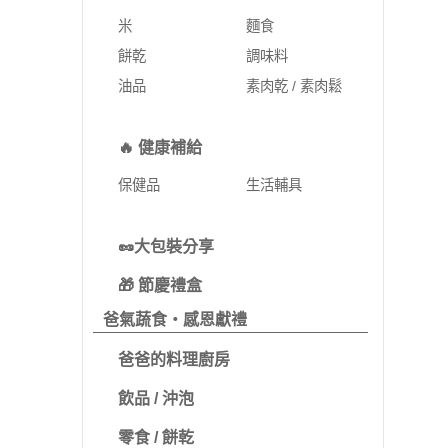
米
麵食
餅乾
調味料
油品
素肉乾 / 素肉鬆
🔥 健康補給
保健品
生活輔具
🥜大包裝分享
🎁 節慶禮盒
爸氣蔬食・感恩獻禮
爸爸的料理廚房
飲品 / 沖泡
零食 / 餅乾