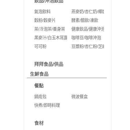
飲品/沖泡飲品
氣泡飲料
燕麥奶/杏仁奶/椰奶
穀粉/穀麥片
酵素/醋飲/凍飲
茶/冷泡茶/養身茶
健康飲品/健康沖泡
黑麥汁/白玉木耳露
咖啡豆/咖啡沖泡
可可粉
豆漿粉/杏仁粉/芝麻粉/蛋白粉
拜拜食品/供品
生鮮食品
餐點
鍋底包
微波餐盒
快煮/即時料理
食材