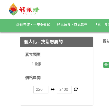
族群保健 | 福報購蔬食購物商城
蔬福普渡・平安好食節
爸氣蔬食・感恩獻禮
「素」食
最
個人化 - 找您想要的
素食類型
全素
價格區間