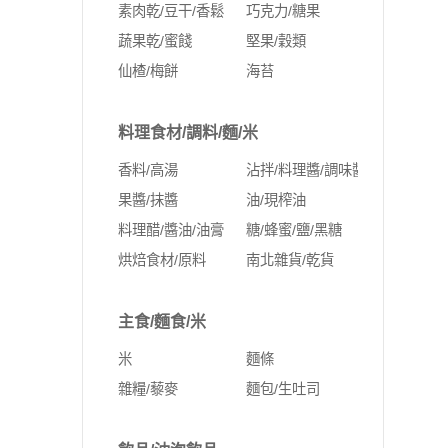
素肉乾/豆干/香鬆
巧克力/糖果
蔬果乾/蜜餞
堅果/穀類
仙楂/梅餅
海苔
料理食材/調料/麵/米
香料/高湯
沾拌/料理醬/調味醬料
果醬/抹醬
油/現榨油
料理醋/醬油/油膏
糖/蜂蜜/鹽/黑糖
烘焙食材/原料
南北雜貨/乾貨
主食/麵食/米
米
麵條
雜糧/藜麥
麵包/生吐司