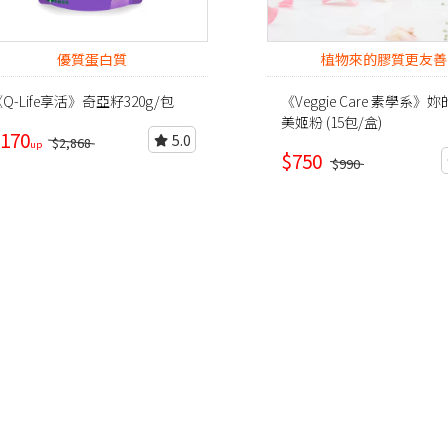
優質蛋白質
植物來的膠質更友善
Q-Life享活》奇亞籽320g/包
《Veggie Care 素學系》
美姬粉 (15包/盒)
170
5.0
$2,868
$750
$990