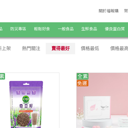
關於福報購
常
品
防災專區
輕鬆好食
一般食品
生鮮食品
優良蛋白質
新上架
熱門關注
賣得最好
價格最低
價格最