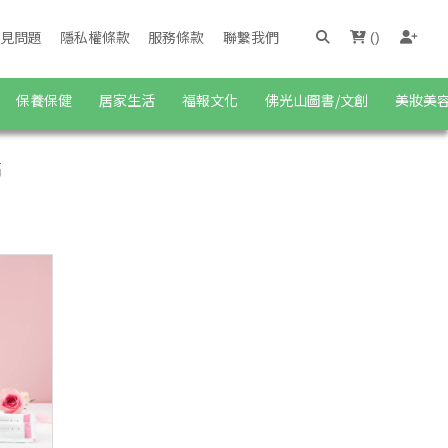
見問題
隱私權條款
服務條款
聯繫我們
(
)
保養保健
居家生活
福報文化
佛光山圖書/文創
美妝美
高