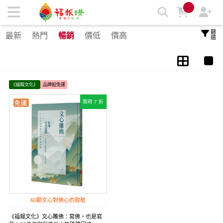
文心雕佛：寫佛，也是寫我：六十位作家與佛光山的殊勝因緣 |
福報購蔬食購物商城
篩選
最新
熱門
暢銷
價低
價高
《福報文化》
品牌館免運
限時 7 折
60顆文心對佛心的致敬
《福報文化》文心雕佛：寫佛，也是寫