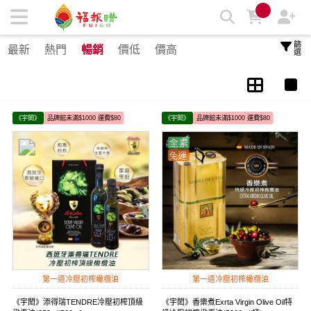
宇閎 西班牙-冷壓初榨橄欖油 | 福報購蔬食購物商城
篩選
最新
熱門
暢銷
價低
價高
《宇閎》
品牌館未滿$1000 運費$80
《宇閎》
品牌館未滿$1000 運費$80
第一道冷壓初榨橄欖油
第一道冷壓初榨橄欖油
《宇閎》添得瑞TENDRE冷壓初榨頂級
《宇閎》香樂煮Exrta Virgin Olive Oil特