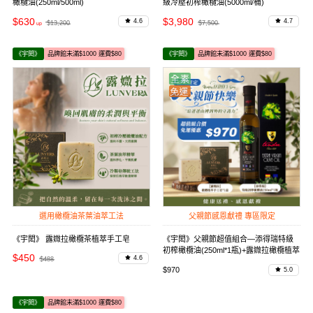
橄欖油(250ml/500ml)
級冷壓初榨橄欖油(5000ml/桶)
$630
$3,980
4.6
4.7
$13,200
$7,500
《宇閎》
品牌館未滿$1000 運費$80
《宇閎》
品牌館未滿$1000 運費$80
選用橄欖油茶葉油萃工法
父親節感恩獻禮 專區限定
《宇閎》 露媺拉橄欖茶植萃手工皂
《宇閎》父親節超值組合—添得瑞特級
初榨橄欖油(250ml*1瓶)+露媺拉橄欖植萃
$450
4.6
$488
手工皂1盒
$970
5.0
《宇閎》
品牌館未滿$1000 運費$80