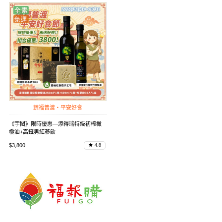
蔬福普渡・平安好食
《宇閎》限時優惠—添得瑞特級初榨橄
欖油+高鐵男紅蔘飲
$3,800
4.8