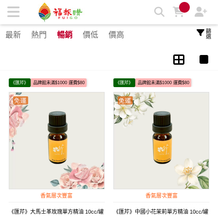
匯芹 天然精油 | 福報購蔬食購物商城
篩選
最新
熱門
暢銷
價低
價高
《匯芹》
品牌館未滿$1000 運費$80
《匯芹》
品牌館未滿$1000 運費$80
香氣層次豐富
香氣層次豐富
《匯芹》大馬士革玫瑰單方精油 10cc/罐
《匯芹》中國小花茉莉單方精油 10cc/罐