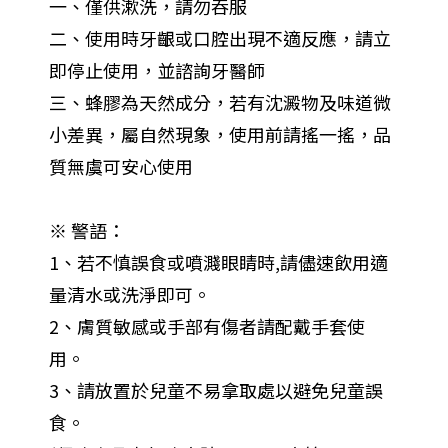
一、僅供漱洗，請勿吞服
二、使用時牙齦或口腔出現不適反應，請立
即停止使用，並諮詢牙醫師
三、蜂膠為天然成分，若有沈澱物及味道微
小差異，屬自然現象，使用前請搖一搖，品
質無虞可安心使用
※ 警語：
1、若不慎誤食或噴濺眼睛時,請儘速飲用適
量清水或洗淨即可。
2、膚質敏感或手部有傷者請配戴手套使
用。
3、請放置於兒童不易拿取處以避免兒童誤
食。