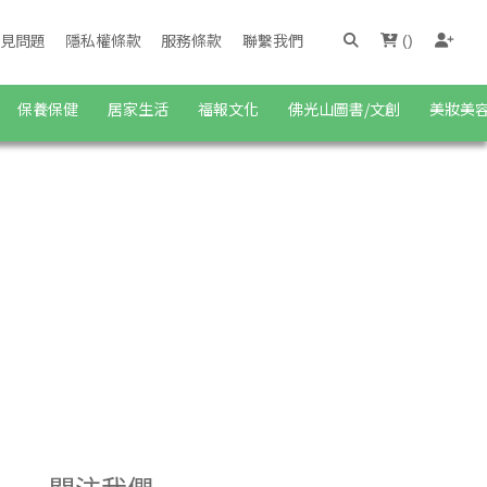
見問題
隱私權條款
服務條款
聯繫我們
(
)
保養保健
居家生活
福報文化
佛光山圖書/文創
美妝美