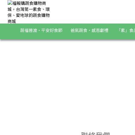
福報購蔬食購物商城，台灣第一素食、環保、愛地球的蔬食購物商
蔬福普渡・平安好食節
爸氣蔬食・感恩獻禮
「素」食