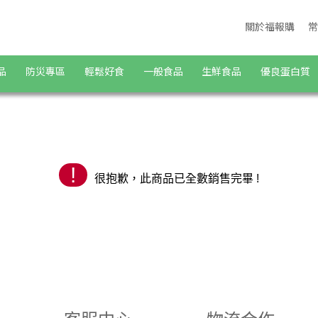
城 | 福報購蔬食購物商城
關於福報購
常
品
防災專區
輕鬆好食
一般食品
生鮮食品
優良蛋白質
!
很抱歉，此商品已全數銷售完畢 !