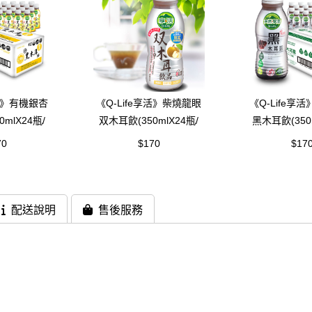
享活》有機銀杏
《Q-Life享活》柴燒龍眼
《Q-Life享
mlX24瓶/
双木耳飲(350mlX24瓶/
黑木耳飲(350m
)
箱)
箱)
70
$170
$17
配送說明
售後服務