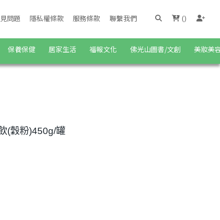
見問題
隱私權條款
服務條款
聯繫我們
(
)
保養保健
居家生活
福報文化
佛光山圖書/文創
美妝美
(穀粉)450g/罐