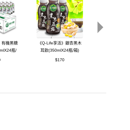
活》有機黑糖
《Q-Life享活》銀杏黑木
《Q-Life享活
lX24瓶/
耳飲(350mlX24瓶/箱)
藜麥380g
0
$170
$170