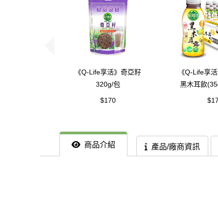
《Q-Life享活》奇亞籽
《Q-Life
320g/包
黑木耳飲(350
箱
$170
$1
商品介紹
產品/廠商資訊