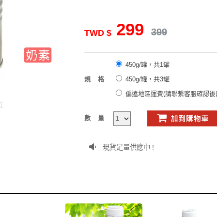
299
399
TWD $
450g/罐，共1罐
規格
450g/罐，共3罐
偏遠地區運費(請聯繫客服確認後
1
數量
現貨足量供應中 !