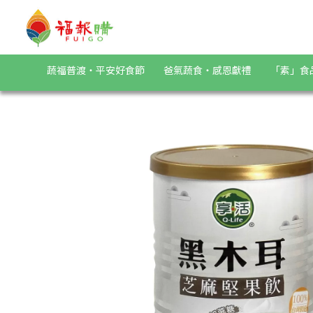
《Q-Life享活》黑木耳黑芝麻堅果飲(穀粉)450g/罐 | 福報購蔬
蔬福普渡・平安好食節
爸氣蔬食・感恩獻禮
「素」食