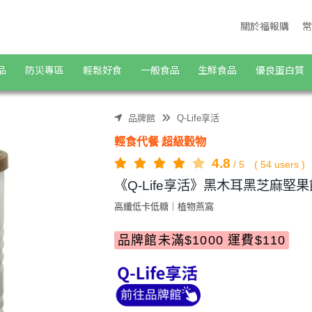
食購物商城
關於福報購
常
品
防災專區
輕鬆好食
一般食品
生鮮食品
優良蛋白質
品牌館
Q-Life享活
輕食代餐 超級穀物
4.8
/
5
(
54
users )
《Q-Life享活》黑木耳黑芝麻堅果飲
高纖低卡低糖｜植物燕窩
品牌館未滿$1000 運費$110