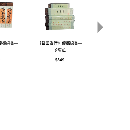
便攜線香—
《巨國香行》便攜線香—
《巨國香行》便
哈蜜瓜
咖啡
9
$349
$349