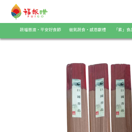
《巨國香行》老山檀香 | 福報購蔬食購物商城
蔬福普渡・平安好食節
爸氣蔬食・感恩獻禮
「素」食