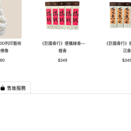
3D列印藝術
《巨國香行》便攜線香—
《巨國香行》
—佛像
檀香
沉香
280
$349
$34
售後服務