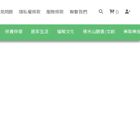
見問題
隱私權條款
服務條款
聯繫我們
(
)
保養保健
居家生活
福報文化
佛光山圖書/文創
美妝美