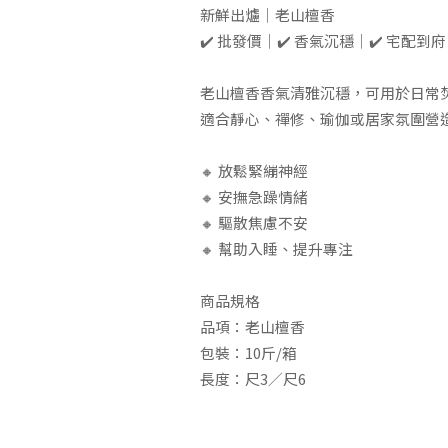
新鮮出爐｜老山檀香
✔️ 批發價｜✔️ 香氣沉穩｜✔️ 宅配到府
老山檀香香氣清雅沉穩，可用於日常
適合靜心、禪修、瑜伽或居家氛圍營
🔸 放鬆緊繃神經
🔸 安撫急躁情緒
🔸 驅散焦慮不安
🔸 幫助入睡、提升專注
商品規格
品項：老山檀香
包裝：10斤/箱
長度：尺3／尺6