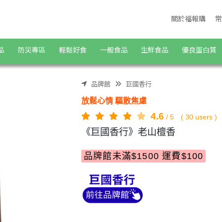
關於福報購
常
品
防災專區
輕鬆好食
一般食品
生鮮食品
優良蛋白質
品牌館
巨國香行
放鬆心情 驅散焦慮
4.6
/
5
(
30
users )
《巨國香行》老山檀香
品牌館未滿$1500 運費$100