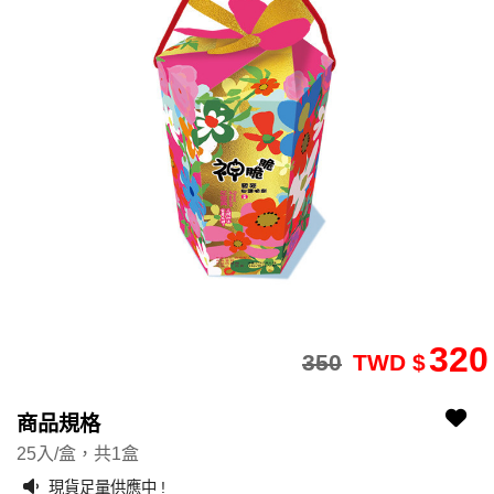
320
350
TWD $
2412260143-27
G07-a
商品規格
25入/盒，共1盒
現貨足量供應中 !