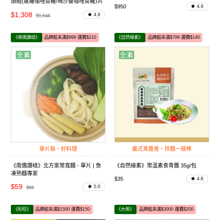
頭組(暹羅咖哩齋雞/瑪沙曼咖哩齋雞)共
$950
4.9
12入
$1,308
4.8
$1,548
《南僑讚岐》
品牌館未滿$999 運費$210
《自然緣素》
品牌館未滿$799 運費$140
單片裝、好料理
義式青醬香，拌麵一級棒
《南僑讚岐》北方家常寬麵 - 單片 | 急
《自然緣素》常溫素食青醬 35g/包
凍熟麵專家
$35
4.6
$59
5.0
$65
《彤旺》
品牌館未滿$1500 運費$150
《大侑》
品牌館未滿$3000 運費$200