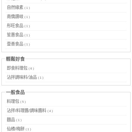
自然緣素
( 1 )
南僑讚岐
( 1 )
彤旺食品
( 1 )
笙惠食品
( 1 )
壹善食品
( 1 )
輕鬆好食
即食料理包
( 6 )
沾拌調味料/油品
( 1 )
一般食品
料理包
( 5 )
沾拌/料理醬/調味醬料
( 4 )
麵品
( 1 )
仙楂/梅餅
( 1 )