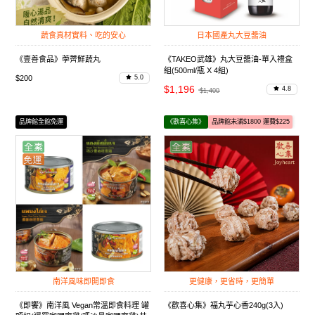
蔬食真材實料、吃的安心
日本國產丸大豆醬油
《壹善食品》荸薺鮮蔬丸
《TAKEO武雄》丸大豆醬油-單入禮盒
組(500ml/瓶 X 4組)
$200
5.0
$1,196
4.8
$1,400
品牌館全館免運
《歡喜心集》
品牌館未滿$1800 運費$225
南洋風味即開即食
更健康，更省時，更簡單
《即饗》南洋風 Vegan常溫即食料理 罐
《歡喜心集》福丸芋心香240g(3入)