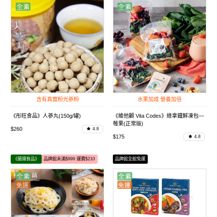
含有真實粉光蔘粉
水果加成 營養加倍
《彤旺食品》人蔘丸(150g/罐)
《維他顧 Vita Codes》綠拿鐵鮮凍包—
莓果(正常版)
$260
4.8
$175
4.8
《蘭揚食品》
品牌館未滿$999 運費$210
品牌館全館免運