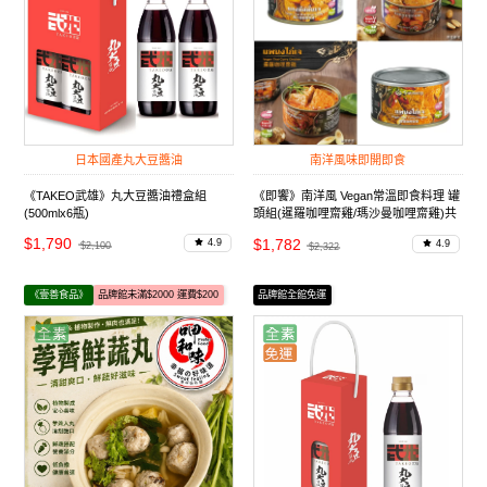
日本國產丸大豆醬油
南洋風味即開即食
《TAKEO武雄》丸大豆醬油禮盒組
《即饗》南洋風 Vegan常溫即食料理 罐
(500mlx6瓶)
頭組(暹羅咖哩齋雞/瑪沙曼咖哩齋雞)共
18入
$1,790
$1,782
4.9
4.9
$2,100
$2,322
《壹善食品》
品牌館未滿$2000 運費$200
品牌館全館免運