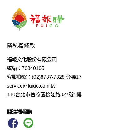
芝麻糕
小福盧計數
酵素
蛋捲
御太郎
念珠
念佛機
奇亞仔
一筆字
《Q-Life享活》柴燒龍眼双木耳飲
包 袋
沙色
教科書
白咖啡
禮盒
澳利康
黎麥
歡喜心集
大悲咒玻璃水瓶
唸佛機
隱私權條款
享活 手工柴燒龍眼双木耳露 350ml
無花果醋
吉祥
福報文化股份有限公司
臥香
楞嚴咒
統編：70840105
《僧伽林文化》故宮百年紀念描金佛卡
馬克賽戒指
客服聯繫：(02)8787-7828 分機17
service@fuigo.com.tw
無麩質
記數器
光森生醫
蛋白
110台北市信義區松隆路327號5樓
足弓鞋、僧鞋、羅漢鞋、機能鞋、健康鞋
酸
水晶
背包
羅漢鞋
花生糖
機能引
特別栽種米
八寶
關注福報購
壹善食品
故宮
蒟
魚油