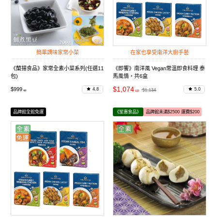
簡單調味家常小菜
在家也享受南洋大廚手藝
《蘭揚食品》家常全素小菜系列(任選11
《即饗》南洋風 Vegan常溫即食料理 泰
包)
馬風情，共6盒
$1,074
$999
4.8
5.0
$1,134
品牌館全館免運
《笙惠食品》
品牌館未滿$2500 運費$200