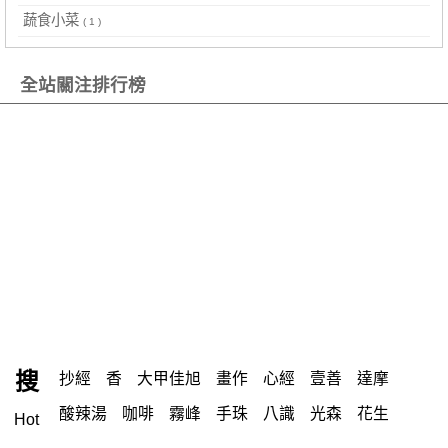
蔬食小菜
( 1 )
全站關注排行榜
搜
抄經
香
大甲佳旭
畫作
心經
壹善
達摩
酸辣湯
咖啡
霧峰
手珠
八識
光森
花生
Hot