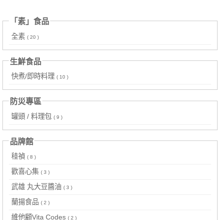
「素」食品
全素
( 20 )
生鮮食品
快煮/即時料理
( 10 )
防災專區
罐頭 / 料理包
( 9 )
品牌館
稑禎
( 8 )
歡喜心集
( 3 )
武雄 丸大豆醬油
( 3 )
蘭揚食品
( 2 )
維他顧Vita Codes
( 2 )