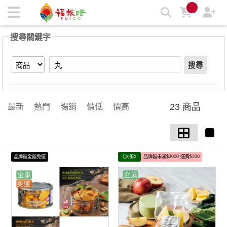
【丸】搜尋結果 | 福報購蔬食購物商城
搜尋關鍵字
搜尋
23 商品
最新
熱門
暢銷
價低
價高
品牌館全館免運
《大侑》
品牌館未滿$3000 運費$200