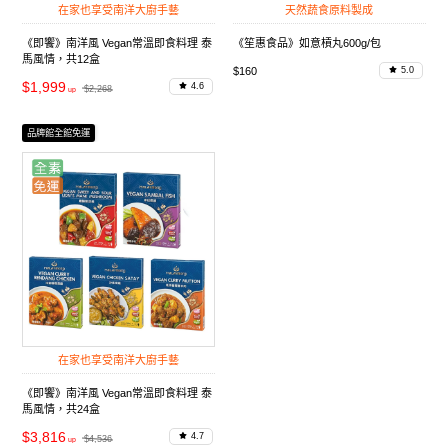
在家也享受南洋大廚手藝
天然蔬食原料製成
《即饗》南洋風 Vegan常溫即食料理 泰
《笙惠食品》如意槓丸600g/包
馬風情，共12盒
$160
5.0
$1,999
4.6
$2,268
品牌館全館免運
在家也享受南洋大廚手藝
《即饗》南洋風 Vegan常溫即食料理 泰
馬風情，共24盒
$3,816
4.7
$4,536