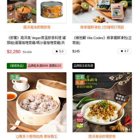
南洋風味即開即食
綠拿鐵鮮凍包 2分鐘現打現飲
《即饗》南洋風 Vegan常溫即食料理 罐
《維他顧 Vita Codes》綠拿鐵鮮凍包(正
頭組(暹羅咖哩齋雞/瑪沙曼咖哩齋雞)共
常版)
24入
$2,280
$145
4.7
5.0
$3,096
《蘭揚食品》
品牌館未滿$999 運費$210
品牌館全館免運
Q嫩多汁植物絞肉 美味難忘
南洋風味即開即食