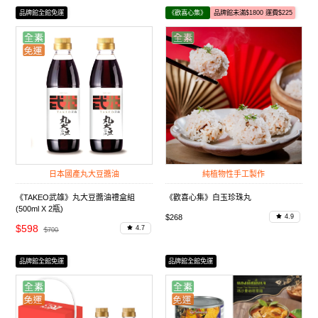
品牌館全館免運
《歡喜心集》
品牌館未滿$1800 運費$225
日本國產丸大豆醬油
純植物性手工製作
《TAKEO武雄》丸大豆醬油禮盒組
《歡喜心集》白玉珍珠丸
(500ml X 2瓶)
$268
4.9
$598
4.7
$700
品牌館全館免運
品牌館全館免運