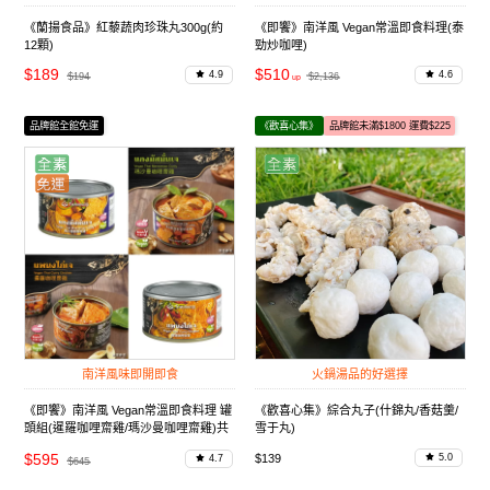
《蘭揚食品》紅藜蔬肉珍珠丸300g(約
《即饗》南洋風 Vegan常溫即食料理(泰
12顆)
勁炒咖哩)
$189
$510
4.9
4.6
$194
$2,136
品牌館全館免運
《歡喜心集》
品牌館未滿$1800 運費$225
南洋風味即開即食
火鍋湯品的好選擇
《即饗》南洋風 Vegan常溫即食料理 罐
《歡喜心集》綜合丸子(什錦丸/香菇羹/
頭組(暹羅咖哩齋雞/瑪沙曼咖哩齋雞)共
雪于丸)
5入
$595
$139
5.0
4.7
$645