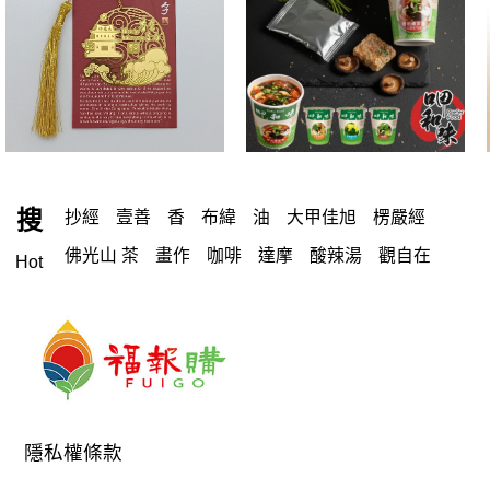
搜
抄經
壹善
香
布緯
油
大甲佳旭
楞嚴經
佛光山 茶
畫作
咖啡
達摩
酸辣湯
觀自在
Hot
酵素
背包
八識
禾氣
羅漢鞋
經
光森
小福盧計數
蛋捲
一筆字
《Q-Life享活》柴燒龍眼双木耳飲
佛珠
包 袋
沙色
教科書
念佛機
光森生醫
薑母糖
御太郎
魚油
享活 手工柴燒龍眼双木耳露 350ml
精華
隱私權條款
吉祥
臥香
人生禪
楞嚴咒
佛光山 禮盒