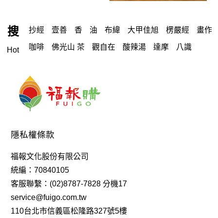
搜
抄經
壹善
香
油
布緯
大甲佳旭
楞嚴經
畫作
咖啡
佛光山 茶
觀自在
酸辣湯
達摩
八識
Hot
芝麻糕
光森
背包
小福盧計數
光森生醫
念佛機
包 袋
沙色
教科書
禮盒
白咖啡
心經
酵素
御太郎
蛋捲
一筆字
《Q-Life享活》柴燒龍眼双木耳飲
羅漢鞋
足弓鞋、僧鞋、羅漢鞋、機能鞋、健康鞋
酸
隱私權條款
馬克賽戒指
手鍊
蛋白
特別栽種米
精華
八寶
福報文化股份有限公司
故宮
人生禪
蒟
花生糖
元氣養生寶
藻之道
統編：70840105
黎麥
佛珠
佛光山 禮盒
唸佛機
魚油
客服聯繫：(02)8787-7828 分機17
service@fuigo.com.tw
享活 手工柴燒龍眼双木耳露 350ml
吉祥
香海文化
110台北市信義區松隆路327號5樓
臥香
手珠
楞嚴咒