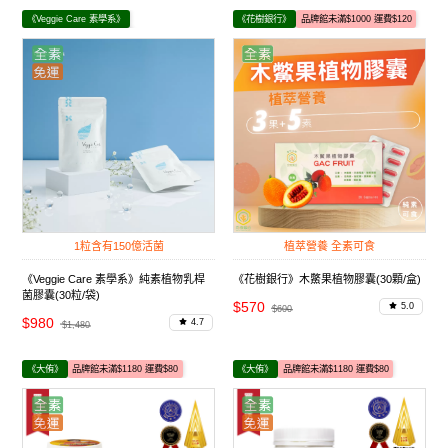
《Veggie Care 素學系》
《花樹銀行》
品牌館未滿$1000 運費$120
品牌館未滿$599 運費$80
1粒含有150億活菌
植萃營養 全素可食
《Veggie Care 素學系》純素植物乳桿
《花樹銀行》木鱉果植物膠囊(30顆/盒)
菌膠囊(30粒/袋)
$570
5.0
$600
$980
4.7
$1,480
《大侑》
品牌館未滿$1180 運費$80
《大侑》
品牌館未滿$1180 運費$80