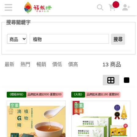
【植物】搜尋結果 | 福報購蔬食購物商城
搜尋關鍵字
搜尋
13 商品
最新
熱門
暢銷
價低
價高
《積極本味》
品牌館未滿$2000 運費$200
《大侑》
品牌館未滿$1180 運費$80