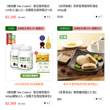
《維他顧 Vita Codes》 穀豆植物蛋白
《自然緣素》燕麥堅果植物奶湯底
(14包入/盒)1入+ 加贈穀豆植物蛋白*1包
400g/盒
及大豆胜肽隨身包*1包
$1,180
$160
4.7
5.0
$1,480
《大侑》
品牌館未滿$1180 運費$80
《笙惠食品》
品牌館未滿$2500 運費$200
100%無添加 純淨無麩質
家中方便快速享用的素食點心
《維他顧 Vita Codes》 穀豆植物蛋白
《笙惠食品》植物纖肉圓(2入/包)
640g(罐裝)2入 + 加贈大豆胜肽隨身包2
$80
5.0
包+穀豆植物蛋白隨身包2包
$2,368
4.7
$3,760