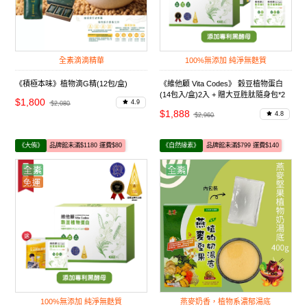
全素滴滴精華
100%無添加 純淨無麩質
《積極本味》植物滴G精(12包/盒)
《維他顧 Vita Codes》 穀豆植物蛋白
(14包入/盒)2入 + 贈大豆胜肽隨身包*2
$1,800
4.9
$2,080
包+穀豆植物蛋白隨身包*2包
$1,888
4.8
$2,960
《大侑》
品牌館未滿$1180 運費$80
《自然緣素》
品牌館未滿$799 運費$140
100%無添加 純淨無麩質
燕麥奶香，植物系濃郁湯底