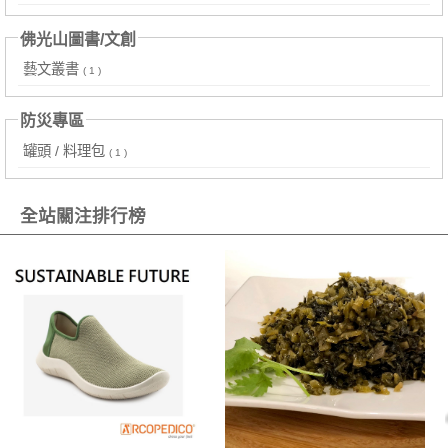
佛光山圖書/文創
藝文叢書
( 1 )
防災專區
罐頭 / 料理包
( 1 )
全站關注排行榜