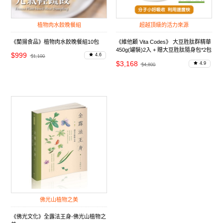
植物肉水餃晚餐組
超越頂級的活力來源
《蘭揚食品》植物肉水餃晚餐組10包
《維他顧 Vita Codes》 大豆胜肽群精華
450g(罐裝)2入 + 贈大豆胜肽隨身包*2包
$999
4.6
$1,100
+穀豆植物蛋白*2包
$3,168
4.9
$4,800
佛光山植物之美
《佛光文化》全露法王身-佛光山植物之