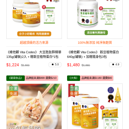
超越頂級的活力來源
100%無添加 純淨無麩質
《維他顧 Vita Codes》 大豆胜肽群精華
《維他顧 Vita Codes》 穀豆植物蛋白
135g(罐裝)2入 + 贈穀豆植物蛋白*1包
640g(罐裝) + 加贈隨身包3包
$1,224
$1,480
5.0
4.9
$1,600
$1,880
《蘭揚食品》
品牌館未滿$999 運費$210
《大侑》
品牌館未滿$1180 運費$80