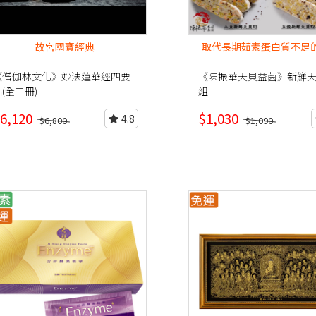
故宮國寶經典
取代長期茹素蛋白質不足
者
《僧伽林文化》妙法蓮華經四要
《陳振華天貝益菌》新鮮天
(全二冊)
組
6,120
$1,030
4.8
$6,800
$1,090