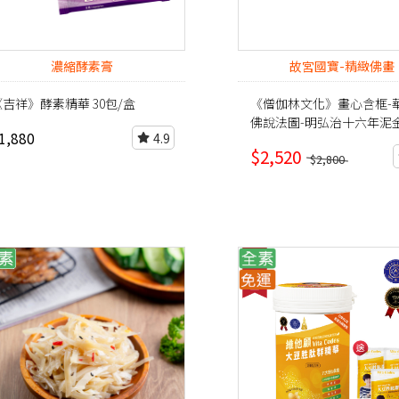
濃縮酵素膏
故宮國寶-精緻佛畫
《吉祥》酵素精華 30包/盒
《僧伽林文化》畫心含框-
佛說法圖-明弘治十六年泥
1,880
4.9
$2,520
$2,800