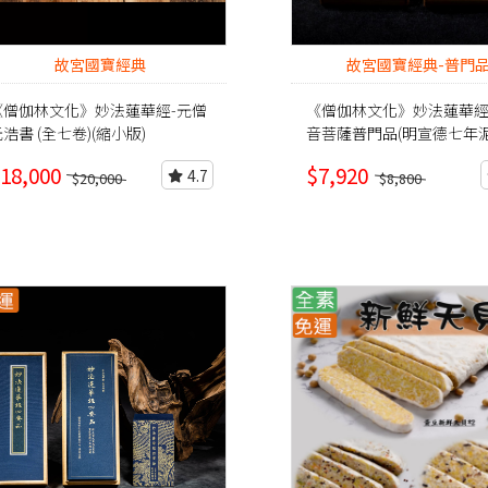
故宮國寶經典
故宮國寶經典-普門
《僧伽林文化》妙法蓮華經-元僧
《僧伽林文化》妙法蓮華
浩書 (全七卷)(縮小版)
音菩薩普門品(明宣德七年
本)全一卷
18,000
$7,920
4.7
$20,000
$8,800