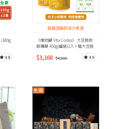
超越頂級的活力來源
180g
《維他顧 Vita Codes》 大豆胜肽
群精華 450g(罐裝)2入 + 贈大豆胜
肽隨身包*2包+穀豆植物蛋白*2包
$3,168
4.8
4.9
$4,800