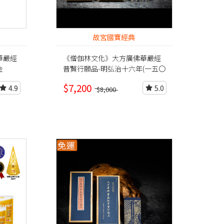
故宮國寶經典
華嚴經
《僧伽林文化》大方廣佛華嚴經
金
普賢行願品-明弘治十六年(一五〇
三)鈔本
$7,200
4.9
5.0
$8,000