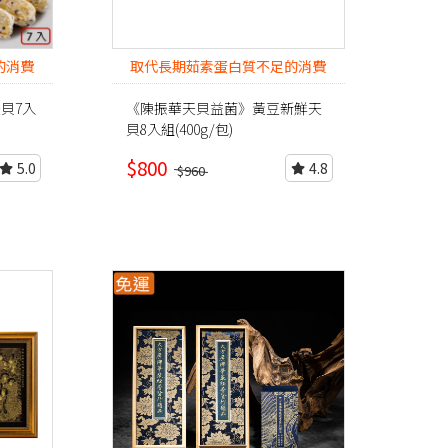
的消費
取代長期茹素蛋白質不足的消費
者
貝7入
《陳振華天貝益菌》黃豆新鮮天
貝8入組(400g/包)
$800
5.0
4.8
$960