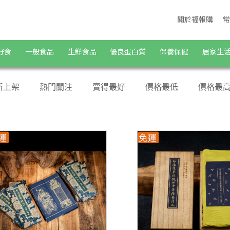
關於福報購
常
好食
一般食品
生鮮食品
優良蛋白質
保養保健
居家生
新上架
熱門關注
賣得最好
價格最低
價格最