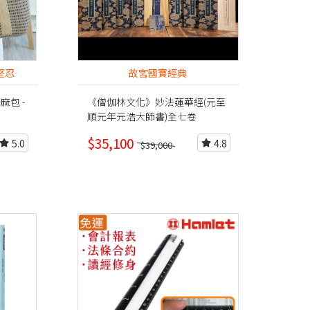
堅忍
故宮國寶經典
包 -
《僧伽林文化》妙法蓮華經(元至
順元年元浩大師書)全七卷
$35,100
5.0
4.8
$39,000