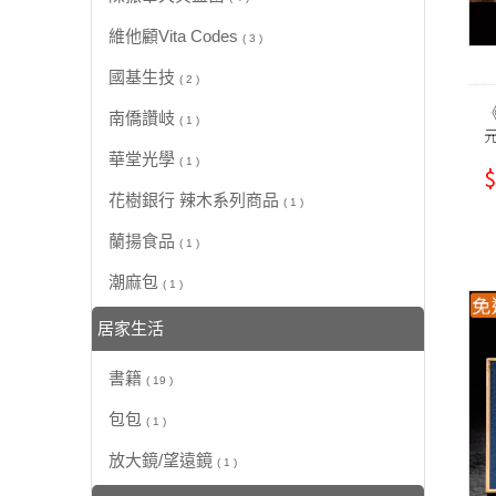
維他顧Vita Codes
( 3 )
國基生技
( 2 )
南僑讚岐
( 1 )
元
華堂光學
( 1 )
$
花樹銀行 辣木系列商品
( 1 )
蘭揚食品
( 1 )
潮麻包
( 1 )
居家生活
書籍
( 19 )
包包
( 1 )
放大鏡/望遠鏡
( 1 )