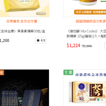
日常補充 全方位守護
超越頂級的活力來源
《吉祥益康》葉黃素精華30包/盒
《維他顧 Vita Codes》 
群精華 135g(罐裝)2入 + 
1,200
4.9
物蛋白*1包
$1,224
$1,600