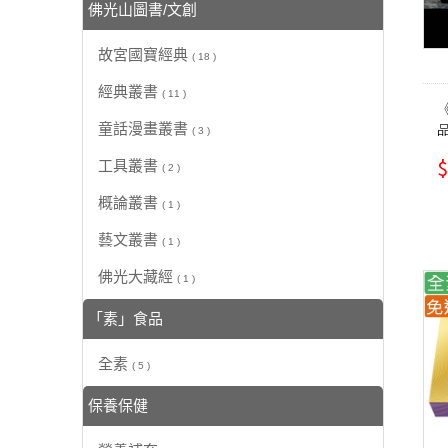
佛光山圖書/文創
故宮國寶經典
( 18 )
經典叢書
( 11 )
品
童話漫畫叢書
( 3 )
$
工具叢書
( 2 )
概論叢書
( 1 )
藝文叢書
( 1 )
佛光大藏經
( 1 )
「素」食品
全素
( 5 )
保養保健