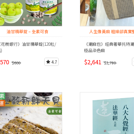
油甘精華錠 – 全素可食
人生像黃麻 粗燥卻真實
《花樹銀行》油甘精華錠(120粒/
《潮麻包》經典奢華托特潮麻
)
極品染色麻
570
$2,641
4.7
$600
$2,780