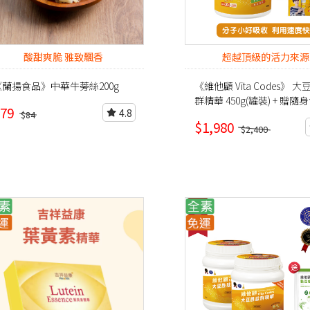
酸甜爽脆 雅致飄香
超越頂級的活力來源
《蘭揚食品》中華牛蒡絲200g
《維他顧 Vita Codes》 
群精華 450g(罐裝) + 贈隨
79
4.8
$84
$1,980
$2,400