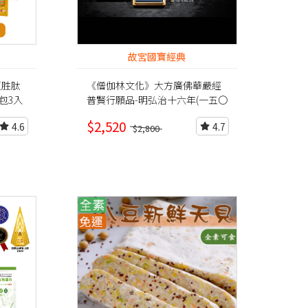
故宮國寶經典
大豆胜肽
《僧伽林文化》大方廣佛華嚴經
身包3入
普賢行願品-明弘治十六年(一五〇
三)鈔本(袖珍經摺裝)
$2,520
4.6
4.7
$2,800