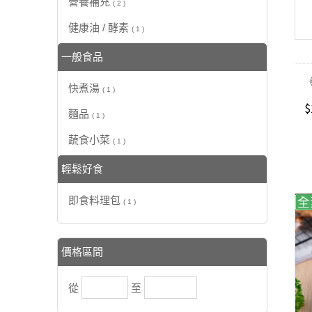
營養補充
( 2 )
健康油 / 酵素
( 1 )
一般食品
快煮湯
( 1 )
$
麵品
( 1 )
蔬食小菜
( 1 )
輕鬆好食
即食料理包
( 1 )
價格區間
從
至