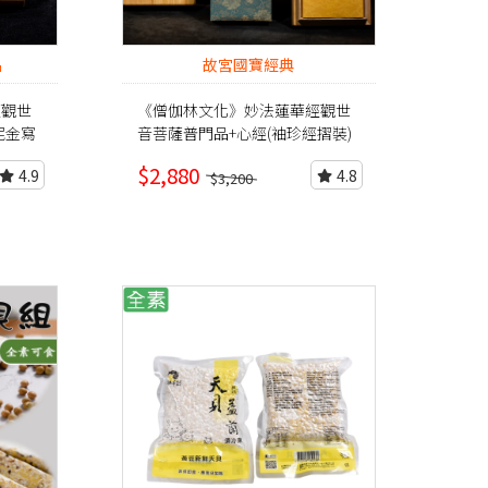
品
故宮國寶經典
經觀世
《僧伽林文化》妙法蓮華經觀世
泥金寫
音菩薩普門品+心經(袖珍經摺裝)
$2,880
4.9
4.8
$3,200