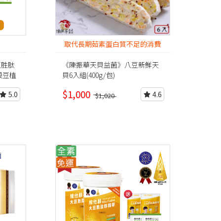
取代長期茹素蛋白質不足的消費
者
大豆胜肽
《陳振華天貝益菌》八豆新鮮天
贈穀豆植
貝6入組(400g/包)
$1,000
5.0
4.6
$1,020