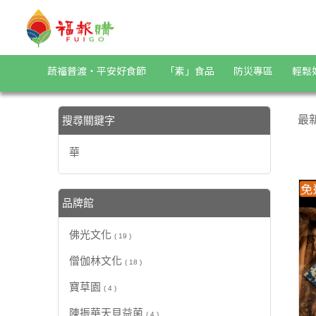
【華】搜尋結果 | 福報購蔬食購物商城
蔬福普渡・平安好食節
「素」食品
防災專區
輕鬆
最
搜尋關鍵字
華
品牌館
佛光文化
( 19 )
僧伽林文化
( 18 )
寶草園
( 4 )
陳振華天貝益菌
( 4 )