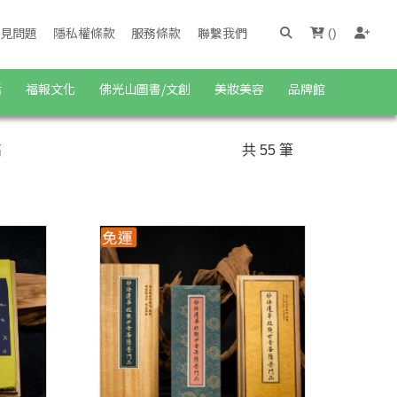
見問題
隱私權條款
服務條款
聯繫我們
(
)
活
福報文化
佛光山圖書/文創
美妝美容
品牌館
高
共 55 筆