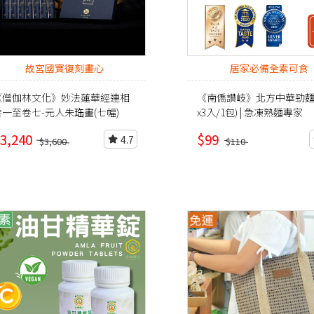
故宮國寶復刻畫心
居家必備全素可食
《僧伽林文化》妙法蓮華經連相
《南僑讚岐》北方中華勁麵 (
卷一至卷七-元人朱珤畫(七幅)
x3入/1包) | 急凍熟麵專家
3,240
$99
4.7
$3,600
$110