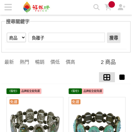
【負離子】搜尋結果 | 福報購蔬食購物商城
搜尋關鍵字
搜尋
2 商品
最新
熱門
暢銷
價低
價高
《聖宏》
品牌館全館免運
《聖宏》
品牌館全館免運