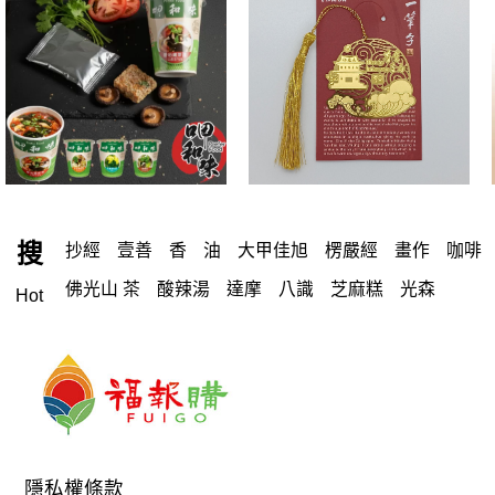
搜
抄經
壹善
香
油
大甲佳旭
楞嚴經
畫作
咖啡
佛光山 茶
酸辣湯
達摩
八識
芝麻糕
光森
Hot
小福盧計數
霧峰
《Q-Life享活》柴燒龍眼双木耳飲
念佛機
包 袋
沙色
教科書
禮盒
白咖啡
心經
酵素
御太郎
蛋捲
光森生醫
一筆字
記數器
羅漢鞋
足弓鞋、僧鞋、羅漢鞋、機能鞋、健康鞋
酸
馬克賽戒指
手鍊
蛋白
特別栽種米
布緯
隱私權條款