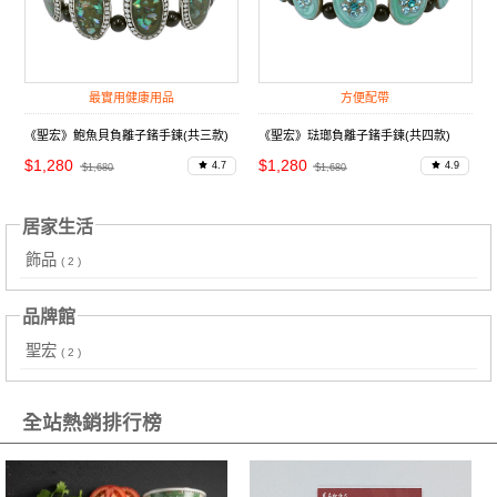
最實用健康用品
方便配帶
《聖宏》鮑魚貝負離子鍺手鍊(共三款)
《聖宏》琺瑯負離子鍺手鍊(共四款)
$1,280
$1,280
4.7
4.9
$1,680
$1,680
居家生活
飾品
( 2 )
品牌館
聖宏
( 2 )
全站熱銷排行榜