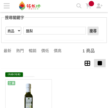
【酪梨】搜尋結果 | 福報購蔬食購物商城
搜尋關鍵字
搜尋
1 商品
最新
熱門
暢銷
價低
價高
《布緯の牧場》
品牌館未滿$1000 運費$130