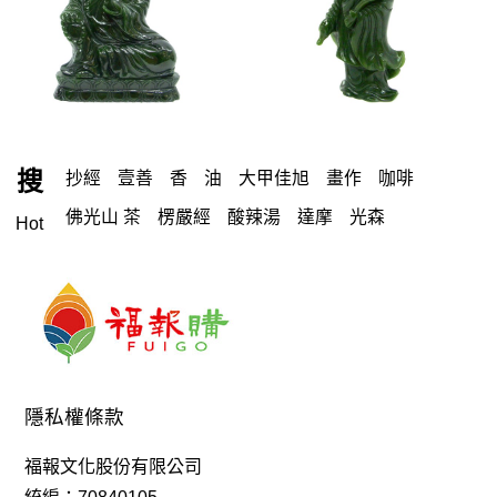
搜
抄經
壹善
香
油
大甲佳旭
畫作
咖啡
佛光山 茶
楞嚴經
酸辣湯
達摩
光森
Hot
小福盧計數
霧峰
八識
芝麻糕
沙色
教科書
禮盒
白咖啡
心經
酵素
御太郎
蛋捲
光森生醫
一筆字
《Q-Life享活》柴燒龍眼双木耳飲
念佛機
包 袋
手鍊
蛋白
特別栽種米
布緯
手珠
八寶
故宮
蒟
背包
花生糖
藻之道
黎麥
隱私權條款
佛光山 禮盒
唸佛機
魚油
福報文化股份有限公司
享活 手工柴燒龍眼双木耳露 350ml
吉祥
香海文化