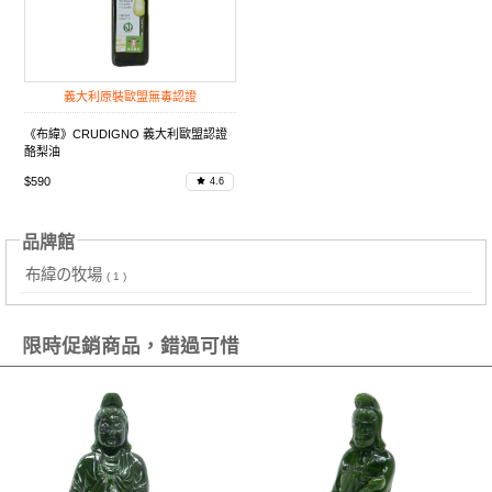
義大利原裝歐盟無毒認證
《布緯》CRUDIGNO 義大利歐盟認證
酪梨油
$590
4.6
品牌館
布緯の牧場
( 1 )
限時促銷商品，錯過可惜