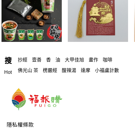
搜
抄經
壹善
香
油
大甲佳旭
畫作
咖啡
佛光山 茶
楞嚴經
酸辣湯
達摩
小福盧計數
Hot
霧峰
八識
芝麻糕
光森
禮盒
白咖啡
心經
酵素
御太郎
蛋捲
光森生醫
一筆字
《Q-Life享活》柴燒龍眼双木耳飲
念佛機
包 袋
沙色
教科書
蛋白
特別栽種米
布緯
手珠
八寶
故宮
蒟
背包
花生糖
藻之道
黎麥
隱私權條款
佛光山 禮盒
唸佛機
魚油