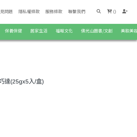
見問題
隱私權條款
服務條款
聯繫我們
(
)
保養保健
居家生活
福報文化
佛光山圖書/文創
美妝美
達(25gx5入/盒)