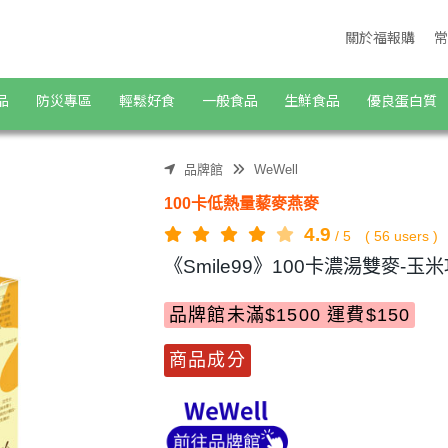
蔬食購物商城
關於福報購
常
品
防災專區
輕鬆好食
一般食品
生鮮食品
優良蛋白質
品牌館
WeWell
100卡低熱量藜麥燕麥
4.9
/
5
(
56
users )
《Smile99》100卡濃湯雙麥-玉米巧
品牌館未滿$1500 運費$150
商品成分