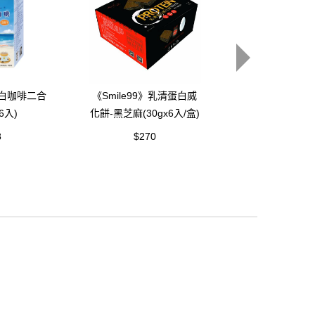
鈣白咖啡二合
《Smile99》乳清蛋白威
《Smile99》
6入)
化餅-黑芝麻(30gx6入/盒)
餅(15gx10
8
$270
$128