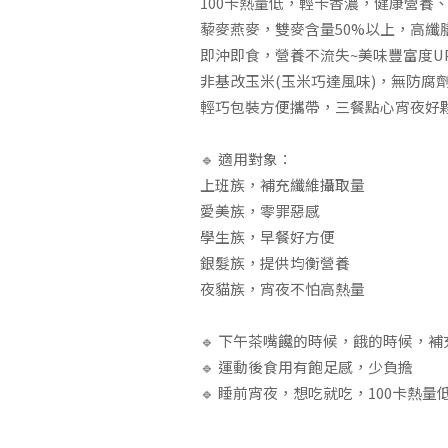
100卡熱量低，輕卡香濃，健康營養、
藜麥燕麥，雙麥含量50%以上，高纖
即沖即食，營養不流失~美味豐富度UP
非基改玉米(玉米巧達風味)，無防腐
輕巧包裝方便攜帶，三餐點心宵夜好夥
🔹 適用對象：
上班族，補充纖維攝取量
愛美族，零罪惡感
學生族，早餐好方便
銀髮族，提供均衡營養
夜貓族，宵夜不怕高熱量
🔹 下午茶嘴饞的時候，餓的時候，補
🔹 運動後食用有飽足感，少負擔
🔹 睡前宵夜，想吃就吃，100卡熱