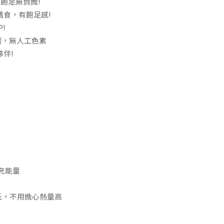
飽足無負擔!
膳食，有飽足感!
!
劑，無人工色素
伴!
充能量
量低，不用擔心熱量高