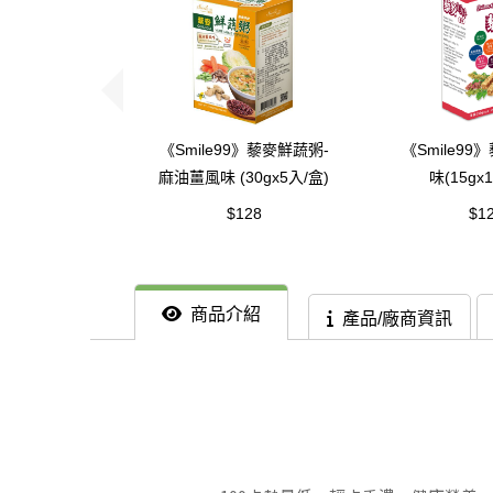
《Smile99》藜麥鮮蔬粥-
《Smile99
麻油薑風味 (30gx5入/盒)
味(15gx
$128
$1
商品介紹
產品/廠商資訊