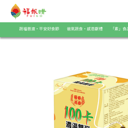
《Smile99》100卡濃湯雙麥-玉米巧達(25gx5入/盒) | 福報購
蔬福普渡・平安好食節
爸氣蔬食・感恩獻禮
「素」食