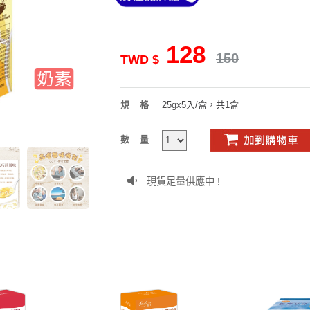
128
150
TWD $
規格
25gx5入/盒，共1盒
數量
現貨足量供應中 !