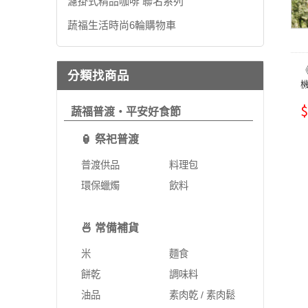
濾掛式精品咖啡 聯名系列
蔬福生活時尚6輪購物車
分類找商品
機
$
蔬福普渡・平安好食節
🏮 祭祀普渡
普渡供品
料理包
環保蠟燭
飲料
🍜 常備補貨
米
麵食
餅乾
調味料
油品
素肉乾 / 素肉鬆