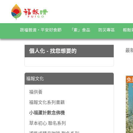
小福蘆計數念佛機 | 福報購蔬食購物商城
蔬福普渡・平安好食節
「素」食品
防災專區
輕鬆
最
個人化 - 找您想要的
福報文化
福供養
福報文化系列書籍
小福蘆計數念佛機
草本初心 聯名系列