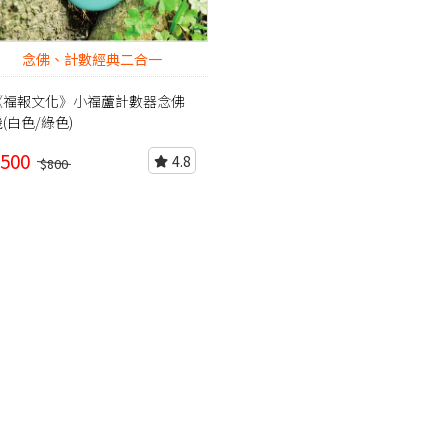
念佛、計數經典二合一
《福報文化》小福蘆計數器念佛
(白色/綠色)
500
4.8
$800