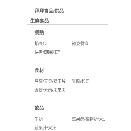
拜拜食品/供品
生鮮食品
餐點
鍋底包
微波餐盒
快煮/即時料理
食材
豆腐/天貝/翠玉片
乳酪/起司
素排/素肉/未來肉
飲品
牛奶
堅果奶/植物奶/大豆奶
蔬果汁/果汁