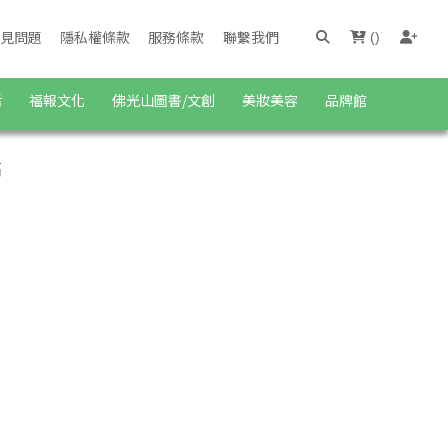
見問題
隱私權條款
服務條款
聯繫我們
(
)
活
福報文化
佛光山圖書/文創
美妝美容
品牌館
高