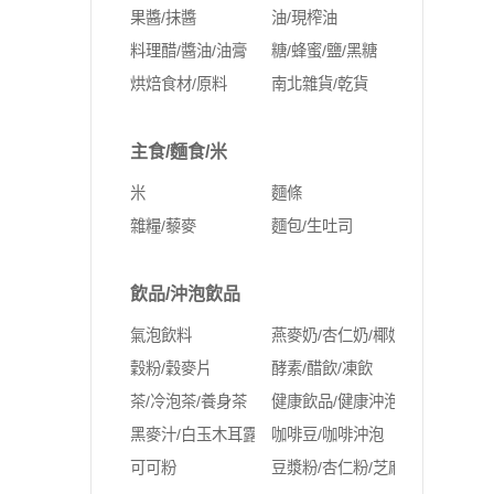
果醬/抹醬
油/現榨油
料理醋/醬油/油膏
糖/蜂蜜/鹽/黑糖
烘焙食材/原料
南北雜貨/乾貨
主食/麵食/米
米
麵條
雜糧/藜麥
麵包/生吐司
飲品/沖泡飲品
氣泡飲料
燕麥奶/杏仁奶/椰奶
穀粉/穀麥片
酵素/醋飲/凍飲
茶/冷泡茶/養身茶
健康飲品/健康沖泡
黑麥汁/白玉木耳露
咖啡豆/咖啡沖泡
可可粉
豆漿粉/杏仁粉/芝麻粉/蛋白粉