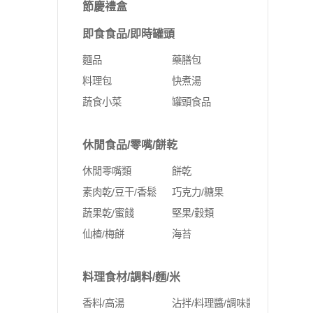
節慶禮盒
即食食品/即時罐頭
麵品
藥膳包
料理包
快煮湯
蔬食小菜
罐頭食品
休閒食品/零嘴/餅乾
休閒零嘴類
餅乾
素肉乾/豆干/香鬆
巧克力/糖果
蔬果乾/蜜餞
堅果/穀類
仙楂/梅餅
海苔
料理食材/調料/麵/米
香料/高湯
沾拌/料理醬/調味醬料