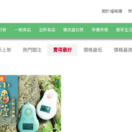
關於福報購
常
好食
一般食品
生鮮食品
優良蛋白質
保養保健
居家生
新上架
熱門關注
賣得最好
價格最低
價格最