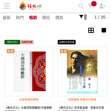
生活/3C影音/雜貨 | 福報購蔬食購物商城
篩選
1 / 35
最新
熱門
暢銷
價低
價高
《佛光文化》
品牌館免運
品牌館全館免運
在家學佛的寶典
高僧風範-密勒日巴尊者
《佛光文化》大佛頂首楞嚴經(中國佛教
《佛光文化》吉祥喜金剛．密勒日巴尊