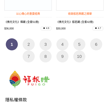
以心傳心的重要經典
收錄般若典籍之精華
《佛光文化》禪藏 (全套51冊)
《佛光文化》般若藏 (全套42冊)
$36,000
$30,000
4.6
4.7
1
2
3
4
5
6
7
8
9
10
隱私權條款