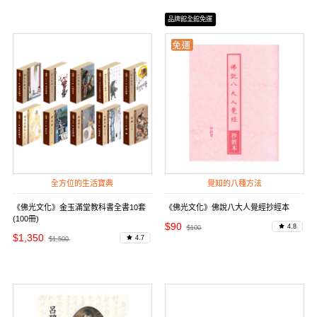
品牌館全館免運
全方位的生活寶典
覺知的八種方法
《佛光文化》金玉滿堂教科書全書10套
《佛光文化》佛說八大人覺經抄經本
(100冊)
$90
4.8
$100
$1,350
4.7
$1,500