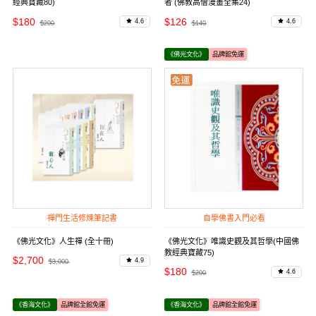
經典寶藏80)
者 (佛教高僧漫畫全集24)
$180
$126
4.6
4.6
$200
$140
《佛光文化》
品牌館免運
禪門生活修煉筆記書
自學佛書入門必看
《佛光文化》人生禪 (全十冊)
《佛光文化》唯識史觀及其哲學(中國佛
教經典寶藏75)
$2,700
4.9
$3,000
$180
4.6
$200
《香海文化》
品牌館全館免運
《香海文化》
品牌館全館免運