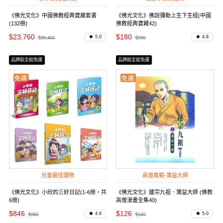
《佛光文化》中國佛教經典寶藏套書
《佛光文化》佛說彌勒上生下生經(中國
(132冊)
佛教經典寶藏42)
$23,760
$180
5.0
4.8
$26,400
$200
品牌館全館免運
品牌館全館免運
兒童最佳讀物
高僧風範-蕅益大師
《佛光文化》小欣的三好日記(1-6冊，共
《佛光文化》蓮宗九祖．蕅益大師 (佛教
6冊)
高僧漫畫全集40)
$846
$126
4.6
5.0
$960
$140