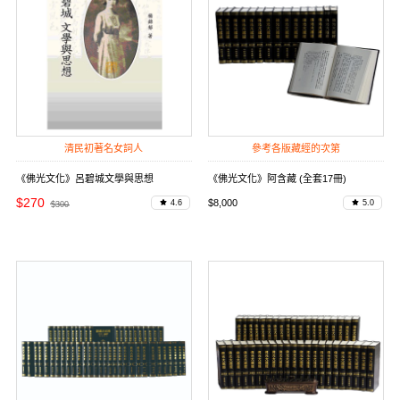
清民初著名女詞人
參考各版藏經的次第
《佛光文化》呂碧城文學與思想
《佛光文化》阿含藏 (全套17冊)
$270
$8,000
4.6
5.0
$300