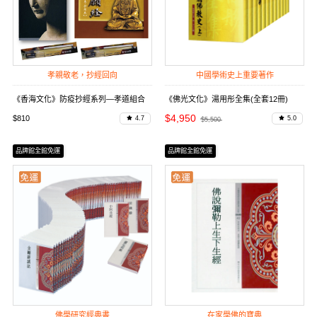
孝親敬老，抄經回向
中國學術史上重要著作
《香海文化》防疫抄經系列—孝道組合
《佛光文化》湯用彤全集(全套12冊)
$4,950
$810
4.7
5.0
$5,500
品牌館全館免運
品牌館全館免運
佛學研究經典書
在家學佛的寶典