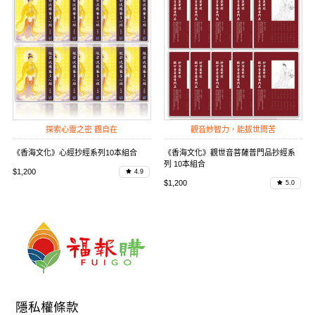
探索心靈之密 觀自在
觀音妙智力，能拔世間苦
《香海文化》心經抄經系列10本組合
《香海文化》觀世音菩薩普門品抄經系
列 10本組合
$1,200
4.9
$1,200
5.0
隱私權條款