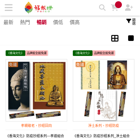
抄經本 | 福報購蔬食購物商城
篩選
最新
熱門
暢銷
價低
價高
《香海文化》
品牌館全館免運
《香海文化》
品牌館全館免運
孝親敬老，抄經回向
淨土系列，抄經防疫
《香海文化》防疫抄經系列—孝道組合
《香海文化》防疫抄經系列_淨土組合