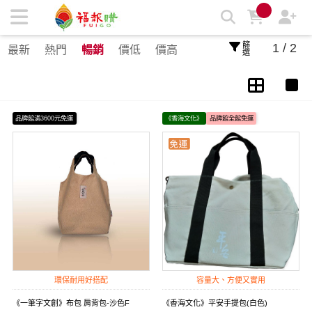
包包 | 福報購蔬食購物商城
篩選
1 / 2
最新
熱門
暢銷
價低
價高
品牌館滿3600元免運
《香海文化》
品牌館全館免運
環保耐用好搭配
容量大、方便又實用
《一筆字文創》布包 肩背包-沙色F
《香海文化》平安手提包(白色)