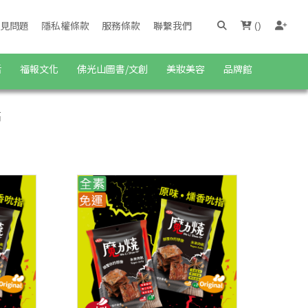
見問題
隱私權條款
服務條款
聯繫我們
(
)
活
福報文化
佛光山圖書/文創
美妝美容
品牌館
高