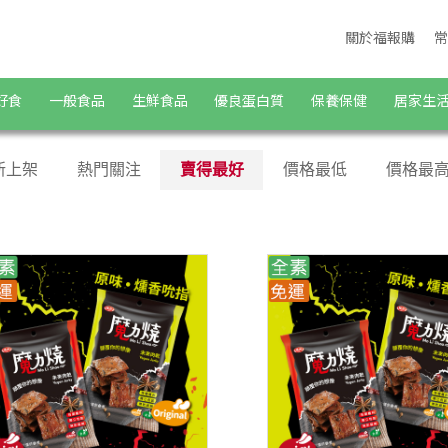
關於福報購
常
好食
一般食品
生鮮食品
優良蛋白質
保養保健
居家生
新上架
熱門關注
賣得最好
價格最低
價格最