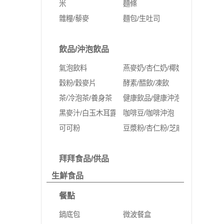
米
麵條
雜糧/藜麥
麵包/生吐司
飲品/沖泡飲品
氣泡飲料
燕麥奶/杏仁奶/椰奶
穀粉/穀麥片
酵素/醋飲/凍飲
茶/冷泡茶/養身茶
健康飲品/健康沖泡
黑麥汁/白玉木耳露
咖啡豆/咖啡沖泡
可可粉
豆漿粉/杏仁粉/芝麻粉/蛋白粉
拜拜食品/供品
生鮮食品
餐點
鍋底包
微波餐盒