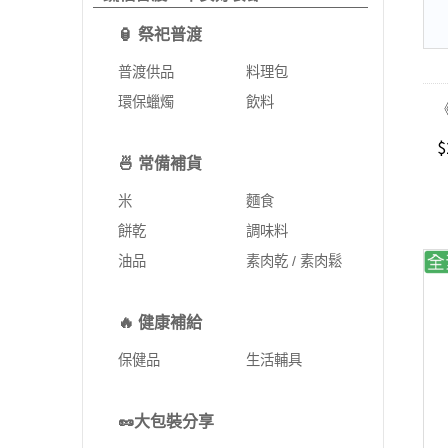
🏮 祭祀普渡
普渡供品
料理包
環保蠟燭
飲料
$
🍜 常備補貨
米
麵食
餅乾
調味料
油品
素肉乾 / 素肉鬆
🔥 健康補給
保健品
生活輔具
🥜大包裝分享