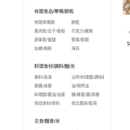
休閒食品/零嘴/餅乾
休閒零嘴類
餅乾
素肉乾/豆干/香鬆
巧克力/糖果
蔬果乾/蜜餞
堅果/穀類
$
仙楂/梅餅
海苔
料理食材/調料/麵/米
香料/高湯
沾拌/料理醬/調味醬料
果醬/抹醬
油/現榨油
料理醋/醬油/油膏
糖/蜂蜜/鹽/黑糖
烘焙食材/原料
南北雜貨/乾貨
主食/麵食/米