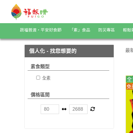
素肉乾/豆干/香鬆 | 福報購蔬食購物商城
蔬福普渡・平安好食節
「素」食品
防災專區
輕鬆
最
個人化 - 找您想要的
素食類型
全素
價格區間