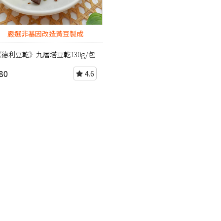
嚴選非基因改造黃豆製成
《德利豆乾》九層塔豆乾130g/包
80
4.6