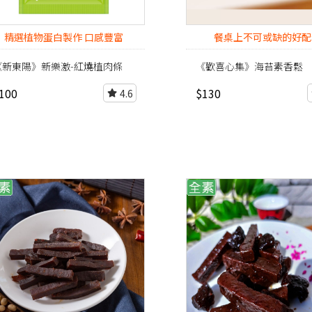
精選植物蛋白製作 口感豐富
餐桌上不可或缺的好配
《新東陽》新樂激-紅燒植肉條
《歡喜心集》海苔素香鬆
100
$130
4.6