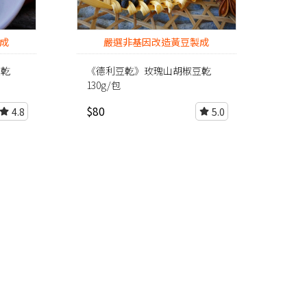
成
嚴選非基因改造黃豆製成
豆乾
《德利豆乾》玫瑰山胡椒豆乾
130g/包
$80
4.8
5.0