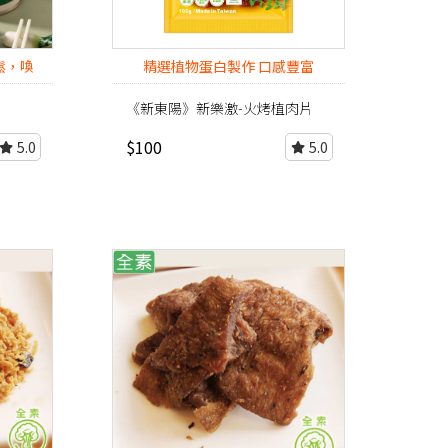
鬆，喚
精選植物蛋白製作 口感豐富
《新東陽》新樂激-火烤植肉片
$100
5.0
5.0