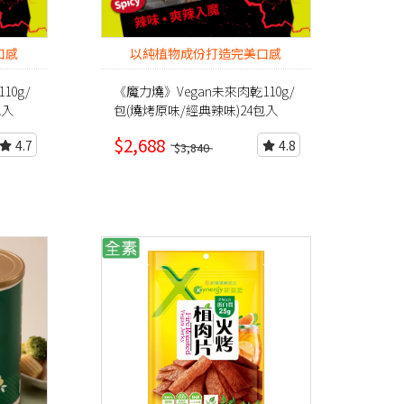
口感
以純植物成份打造完美口感
10g/
《魔力燒》Vegan未來肉乾110g/
包入
包(燒烤原味/經典辣味)24包入
$2,688
4.7
4.8
$3,840