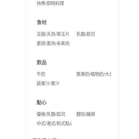
快煮/即時料理
食材
豆腐/天貝/翠玉片
乳酪/起司
素排/素肉/未來肉
飲品
牛奶
堅果奶/植物奶/大豆奶
蔬果汁/果汁
點心
優格/乳酪/起司
麵包/饅頭
中式/港式/和式點心