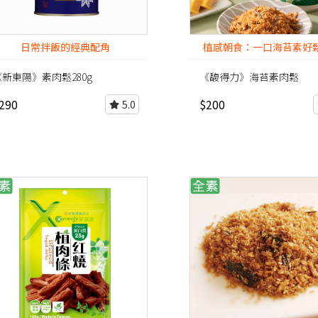
日常拌飯的經典配角
植感朝食：一口海苔素好
醒整天的純淨活力
《新東陽》素肉鬆280g
《馥得力》海苔素肉鬆
290
$200
5.0