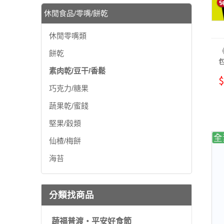
休閒食品/零嘴/餅乾
休閒零嘴類
《
餅乾
素肉乾/豆干/香鬆
$
巧克力/糖果
蔬果乾/蜜餞
堅果/穀類
仙楂/梅餅
海苔
分類找商品
蔬福普渡・平安好食節