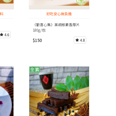
料
好吃安心無負擔
《歡喜心集》黑胡椒素香厚片
180g/包
4.6
$150
4.8