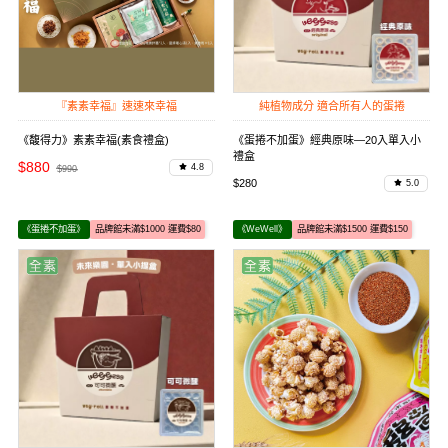
『素素幸福』速速來幸福
純植物成分 適合所有人的蛋捲
《馥得力》素素幸福(素食禮盒)
《蛋捲不加蛋》經典原味—20入單入小
禮盒
$880
4.8
$990
$280
5.0
《蛋捲不加蛋》
品牌館未滿$1000 運費$80
《WeWell》
品牌館未滿$1500 運費$150