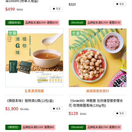
油1000ml (附單入禮盒)
$320
5.0
$499
5.0
$900
《積極本味》
品牌館未滿$2000 運費$200
《WeWell》
品牌館未滿$1500 運費$150
全素滴滴精華
鹹香酥脆無香料
《積極本味》植物滴G精(12包/盒)
《Smile99》神脆脆 包你連發藜麥爆米
花-玫瑰椒鹽風味(130g/包)
$1,800
4.9
$2,080
$128
5.0
$150
《樂愉悅》
品牌館未滿$1000 運費$80
《WeWell》
品牌館未滿$1500 運費$150