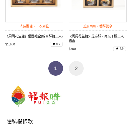
人氣酥糖・一次到位
芝麻南瓜・香酥雙享
《周周花生糖》優選禮盒(綜合酥糖三入)
《周周花生糖》芝麻酥・南瓜子酥二入
禮盒
$1,100
5.0
$700
4.6
1
2
隱私權條款