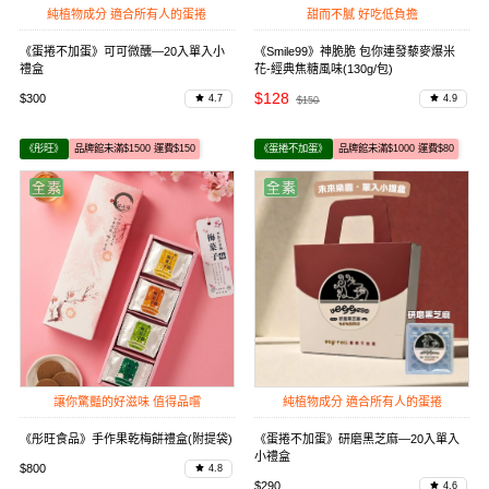
純植物成分 適合所有人的蛋捲
甜而不膩 好吃低負擔
《蛋捲不加蛋》可可微醺—20入單入小
《Smile99》神脆脆 包你連發藜麥爆米
禮盒
花-經典焦糖風味(130g/包)
$128
$300
4.7
4.9
$150
《彤旺》
品牌館未滿$1500 運費$150
《蛋捲不加蛋》
品牌館未滿$1000 運費$80
讓你驚豔的好滋味 值得品嚐
純植物成分 適合所有人的蛋捲
《彤旺食品》手作果乾梅餅禮盒(附提袋)
《蛋捲不加蛋》研磨黑芝麻—20入單入
小禮盒
$800
4.8
$290
4.6