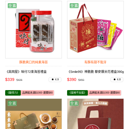
酥脆爽口的純素海苔
有酥有甜不黏牙
《高岡屋》味付72束海苔禮盒
《Smile99》神脆脆 藜麥爆米花禮盒390g
$339
$390
4.9
4.8
$428
$450
《馥得力》
品牌館未滿$1000 運費$80
《蛋捲不加蛋》
品牌館未滿$1000 運費$80