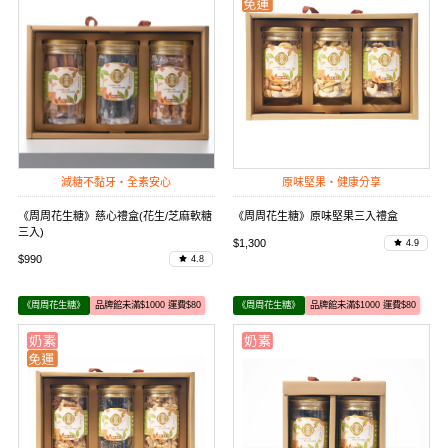
減糖不黏牙・全素安心
原味堅果・健康分享
《周周花生糖》慈心禮盒(花生/芝麻軟糖
《周周花生糖》原味堅果三入禮盒
三入)
$1,300
4.9
$990
4.8
《周周花生糖》
品牌館未滿$1000 運費$80
《周周花生糖》
品牌館未滿$1000 運費$80