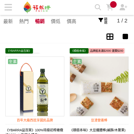
節慶禮盒 | 福報購蔬食購物商城
篩選
1 / 2
最新
熱門
暢銷
價低
價高
《YBARRA益百萊》
《積極本味》
品牌館未滿$2000 運費$200
品牌館未滿$1000 運費$80
百年大廠西班牙國民品牌
豆渣營養棒
《YBARRA益百萊》100%特級初榨橄欖
《積極本味》大豆纖體棒(鹹酥/木鱉果)