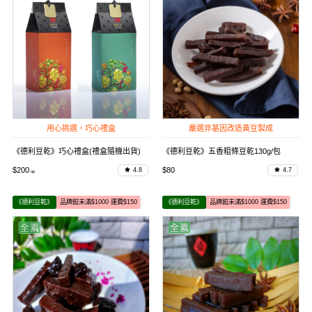
用心挑選，巧心禮盒
嚴選非基因改造黃豆製成
《德利豆乾》巧心禮盒(禮盒隨機出貨)
《德利豆乾》五香粗條豆乾130g/包
$200
$80
4.8
4.7
《德利豆乾》
品牌館未滿$1000 運費$150
《德利豆乾》
品牌館未滿$1000 運費$150