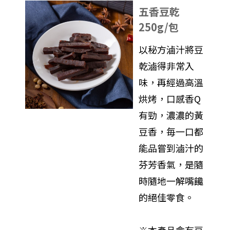
五香豆乾
250g/包
以秘方滷汁將豆
乾滷得非常入
味，再經過高溫
烘烤，口感香Q
有勁，濃濃的黃
豆香，毎一口都
能品嘗到滷汁的
芬芳香氣，是隨
時隨地一解嘴饞
的絕佳零食。