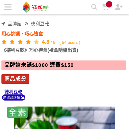
《德利豆乾》巧心禮盒(禮盒隨機出貨) | 福報購蔬食購物商城
品牌館
德利豆乾
用心挑選，巧心禮盒
4.8
/
5
(
54
users )
《德利豆乾》巧心禮盒(禮盒隨機出貨)
品牌館未滿$1000 運費$150
商品成分