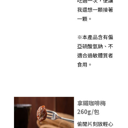
吃過一次，便讓
我還想一顆接著
一顆。
※本產品含有偏
亞硫酸氫鈉、不
適合過敏體質者
食用。
拿鐵咖啡梅
260g/包
偷閒片刻放輕心