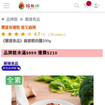
《蘭揚食品》麻婆輕肉醬200g | 福報購蔬食購物商城
品牌館
蘭揚食品
豐富有嚼勁 香又麻辣
4.7
/
5
(
32
users )
《蘭揚食品》麻婆輕肉醬200g
品牌館未滿$999 運費$210