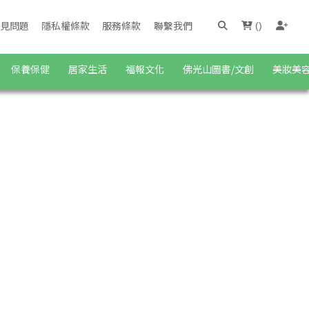
見問題
隱私權條款
服務條款
聯繫我們
(
)
保養保健
居家生活
福報文化
佛光山圖書/文創
美妝美