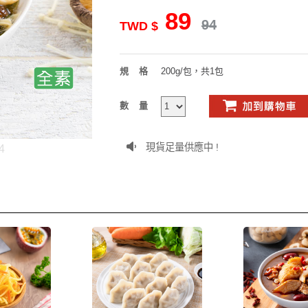
89
94
TWD $
規格
200g/包，共1包
數量
現貨足量供應中 !
4