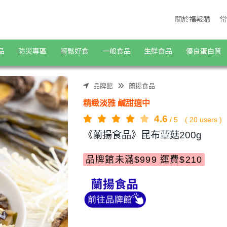
關於福報購
常
品
防災專區
輕鬆好食
一般食品
生鮮食品
優良蛋白質
品牌館
蘭揚食品
精緻淡雅 鹹甜適中
4.6
/
5
(
20
users )
《蘭揚食品》昆布蕈菇200g
品牌館未滿$999 運費$210