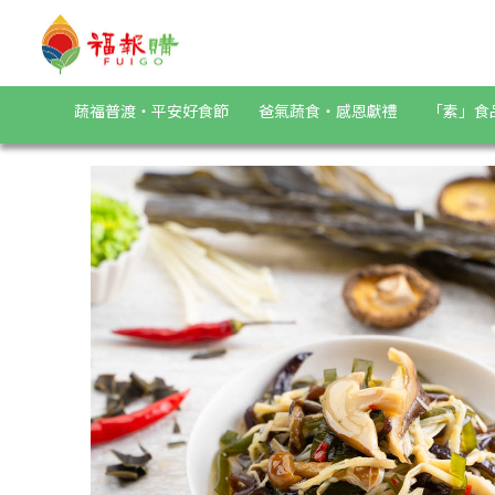
《蘭揚食品》昆布蕈菇200g | 福報購蔬食購物商城
蔬福普渡・平安好食節
爸氣蔬食・感恩獻禮
「素」食