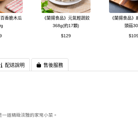
》百香脆木瓜
《蘭揚食品》元氣輕蔬餃
《蘭揚食品》
0g
368g(約17顆)
頭菇30
9
$129
$10
配送說明
售後服務
是一道精緻淡雅的家常小菜。