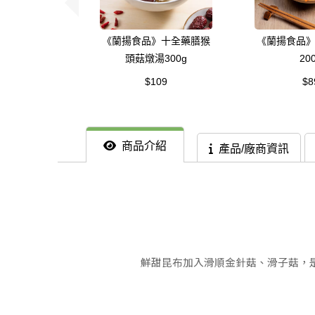
《蘭揚食品》十全藥膳猴
《蘭揚食品
頭菇燉湯300g
20
$109
$8
商品介紹
產品/廠商資訊
鮮甜昆布加入滑順金針菇、滑子菇，