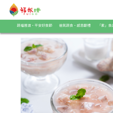
《蘭揚食品》Q啵椰香芋露200g | 福報購蔬食購物商城
蔬福普渡・平安好食節
爸氣蔬食・感恩獻禮
「素」食