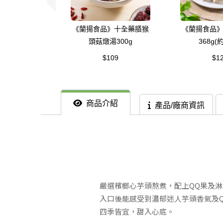
《蘭揚食品》十全藥膳猴
《蘭揚食品
頭菇燉湯300g
368g(
$109
$1
商品介紹
產品/廠商資訊
嚴選檳榔心芋頭熬煮，配上QQ果及
入口後能感受到濃郁迷人芋頭香氣及
四季皆宜，甜入心底。