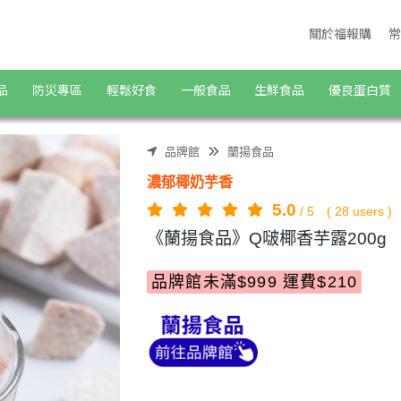
關於福報購
常
品
防災專區
輕鬆好食
一般食品
生鮮食品
優良蛋白質
品牌館
蘭揚食品
濃郁椰奶芋香
5.0
/
5
(
28
users )
《蘭揚食品》Q啵椰香芋露200g
品牌館未滿$999 運費$210