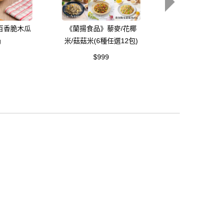
百香脆木瓜
《蘭揚食品》藜麥/花椰
《蘭揚食品》泰
g
米/菇菇米(6種任選12包)
菇湯300
$999
$109