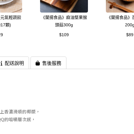
》元氣輕蔬餃
《蘭揚食品》麻油堅果猴
《蘭揚食品》
約17顆)
頭菇300g
200
29
$109
$89
配送說明
售後服務
淋上香濃滑順的椰漿，
QQ的咀嚼層次感，