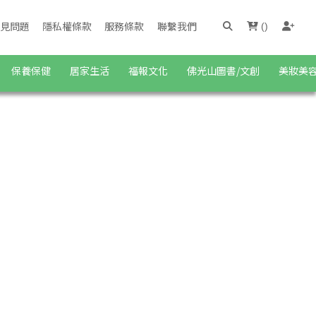
見問題
隱私權條款
服務條款
聯繫我們
(
)
保養保健
居家生活
福報文化
佛光山圖書/文創
美妝美