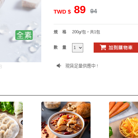
89
94
TWD $
規格
200g/包，共1包
數量
現貨足量供應中 !
8