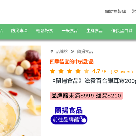
關於福報購
常
品
防災專區
輕鬆好食
一般食品
生鮮食品
優良蛋白質
品牌館
蘭揚食品
四季皆宜的中式甜品
4.7
/
5
(
32
users )
《蘭揚食品》滋養百合銀耳露200
品牌館未滿$999 運費$210