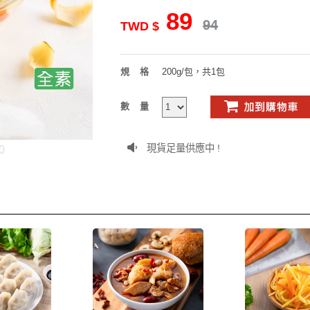
89
94
TWD $
規格
200g/包，共1包
數量
現貨足量供應中 !
0