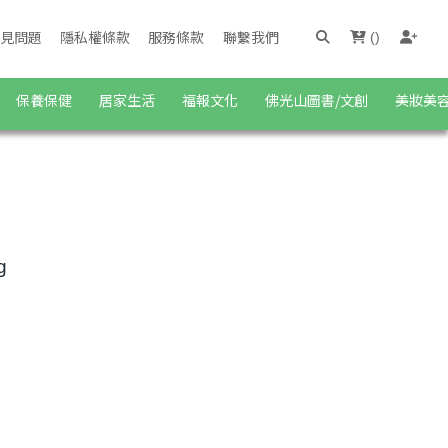
見問題
隱私權條款
服務條款
聯繫我們
(
)
保養保健
居家生活
福報文化
佛光山圖書/文創
美妝美
g