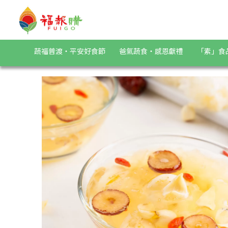
《蘭揚食品》滋養百合銀耳露200g | 福報購蔬食購物商城
蔬福普渡・平安好食節
爸氣蔬食・感恩獻禮
「素」食