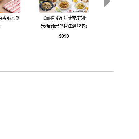
百香脆木瓜
《蘭揚食品》藜麥/花椰
《蘭揚食品》泰
g
米/菇菇米(6種任選12包)
菇湯300
$999
$109