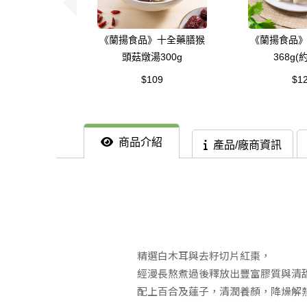
《蘭揚食品》十全藥膳猴
《蘭揚食品
頭菇燉湯300g
368g(
$109
$1
商品介紹
產品/廠商資訊
精選白木耳與去籽切片紅棗，
經漫長熬煮過後釋放出豐富膠質與清
配上百合及蓮子，清潤養顏，降燥解