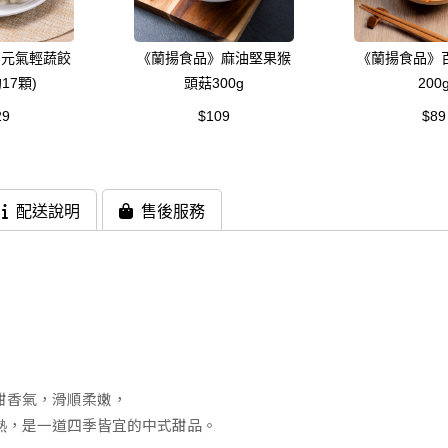
》元氣輕蔬餃
《蘭揚食品》麻油堅果猴
《蘭揚食品》
約17顆)
頭菇300g
200
29
$109
$89
配送說明
售後服務
甜香氣，滑順柔嫩，
熱，是一道四季皆宜的中式甜品。