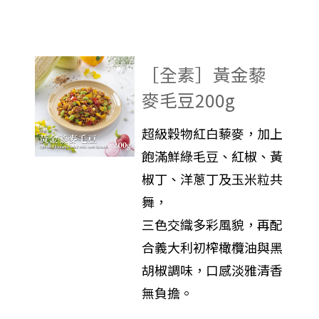
［全素］黃金藜
麥毛豆200g
超級穀物紅白藜麥，加上
飽滿鮮綠毛豆、紅椒、黃
椒丁、洋蔥丁及玉米粒共
舞，
三色交織多彩風貌，再配
合義大利初榨橄欖油與黑
胡椒調味，口感淡雅清香
無負擔。