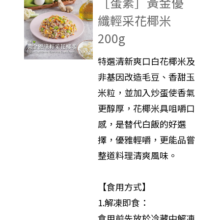
［蛋素］黃金優
纖輕采花椰米
200g
特選清新爽口白花椰米及
非基因改造毛豆、香甜玉
米粒，並加入炒蛋使香氣
更醇厚，花椰米具咀嚼口
感，是替代白飯的好選
擇，優雅輕嚼，更能品嘗
整道料理清爽風味。
【食用方式】
1.解凍即食：
食用前先放於冷藏中解凍