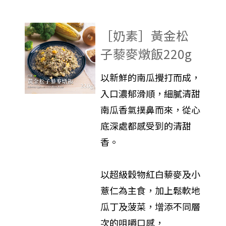
［奶素］黃金松
子藜麥燉飯220g
以新鮮的南瓜攪打而成，
入口濃郁滑順，細膩清甜
南瓜香氣撲鼻而來，從心
底深處都感受到的清甜
香。
以超級穀物紅白藜麥及小
薏仁為主食，加上鬆軟地
瓜丁及菠菜，增添不同層
次的咀嚼口感，