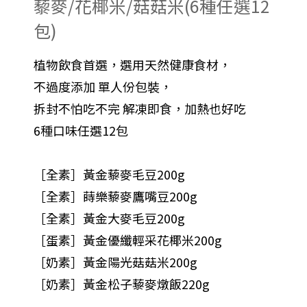
藜麥/花椰米/菇菇米(6種任選12
包)
植物飲食首選，選用天然健康食材，
不過度添加 單人份包裝，
拆封不怕吃不完 解凍即食，加熱也好吃
6種口味任選12包
［全素］黃金藜麥毛豆200g
［全素］蒔樂藜麥鷹嘴豆200g
［全素］黃金大麥毛豆200g
［蛋素］黃金優纖輕采花椰米200g
［奶素］黃金陽光菇菇米200g
［奶素］黃金松子藜麥燉飯220g