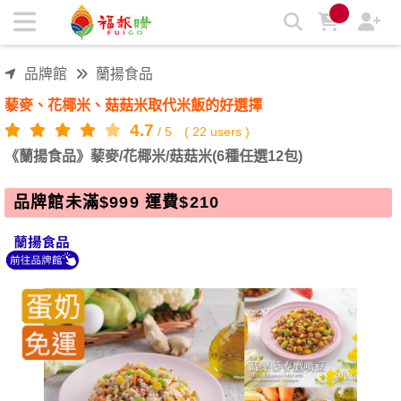
《蘭揚食品》藜麥/花椰米/菇菇米(6種任選12包) | 福報購蔬食購
物商城
品牌館
蘭揚食品
藜麥、花椰米、菇菇米取代米飯的好選擇
4.7
/
5
(
22
users )
《蘭揚食品》藜麥/花椰米/菇菇米(6種任選12包)
品牌館未滿$999 運費$210