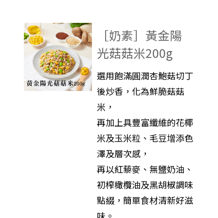
［奶素］黃金陽
光菇菇米200g
選用飽滿圓潤杏鮑菇切丁
後炒香，化為鮮脆菇菇
米，
再加上具豐富纖維的花椰
米及玉米粒、毛豆增添色
澤及層次感，
再以紅藜麥、無鹽奶油、
初榨橄欖油及黑胡椒調味
點綴，簡單食材清新好滋
味。