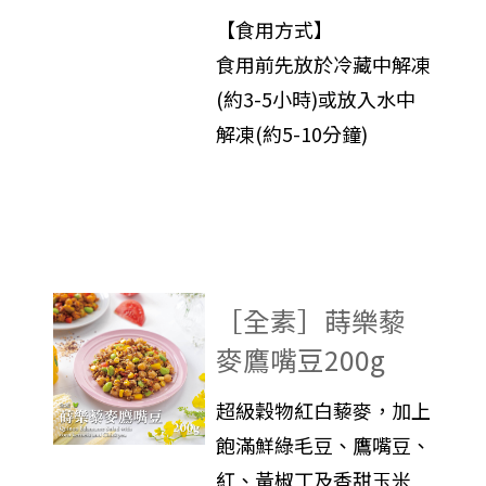
【食用方式】
食用前先放於冷藏中解凍
(約3-5小時)或放入水中
解凍(約5-10分鐘)
［全素］蒔樂藜
麥鷹嘴豆200g
超級穀物紅白藜麥，加上
飽滿鮮綠毛豆、鷹嘴豆、
紅、黃椒丁及香甜玉米