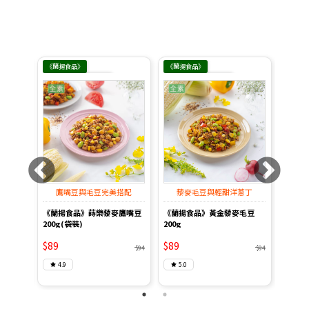
《蘭揚食品》
《蘭揚食品》
《蘭揚
品牌館未滿$999 運費
品牌館未滿$999 運費
品牌館
$210
$210
清爽
鷹嘴豆與毛豆完美搭配
藜麥毛豆與輕甜洋蔥丁
飄
菇菇米
《蘭揚食品》蒔樂藜麥鷹嘴豆
《蘭揚食品》黃金藜麥毛豆
《蘭揚
200g(袋裝)
200g
椰米20
$89
$89
$89
$94
$94
$94
4.9
5.0
4.6