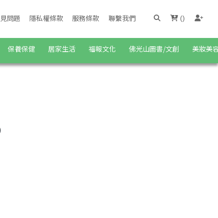
見問題
隱私權條款
服務條款
聯繫我們
(
)
保養保健
居家生活
福報文化
佛光山圖書/文創
美妝美
)