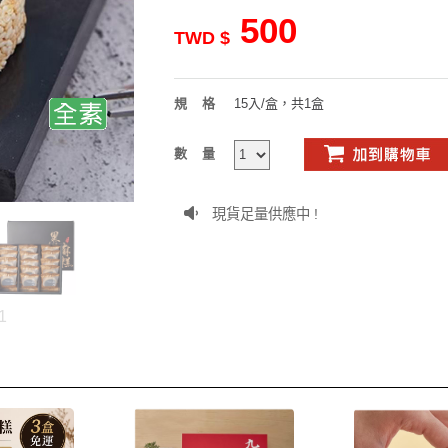
500
TWD $
規格
15入/盒，共1盒
數量
現貨足量供應中 !
1