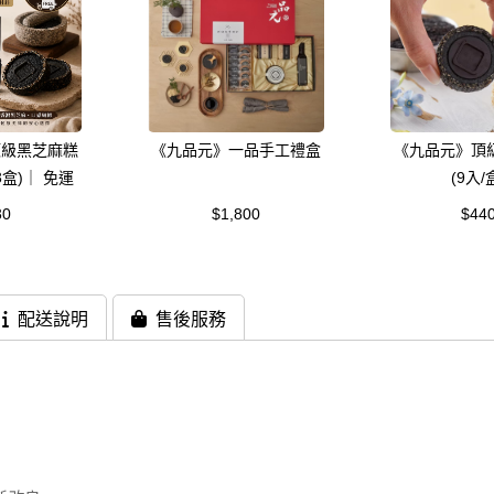
頂級黑芝麻糕
《九品元》一品手工禮盒
《九品元》頂
3盒)｜ 免運
(9入/
30
$1,800
$44
配送說明
售後服務