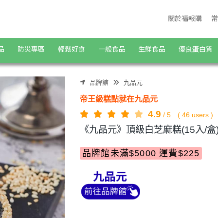
關於福報購
常
品
防災專區
輕鬆好食
一般食品
生鮮食品
優良蛋白質
品牌館
九品元
帝王級糕點就在九品元
4.9
/
5
(
46
users )
《九品元》頂級白芝麻糕(15入/盒
品牌館未滿$5000 運費$225