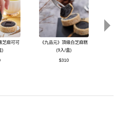
級芝麻可可
《九品元》頂級白芝麻糕
《九品元》頂級
盒)
(9入/盒)
糕(15入/
0
$310
$500