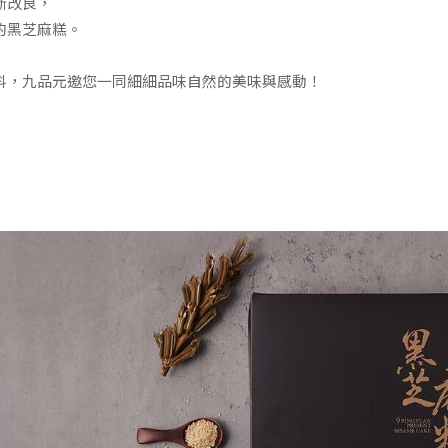
斷改良，
的黑芝麻糕。
料，九品元邀您一同細細品味自然的美味與感動！