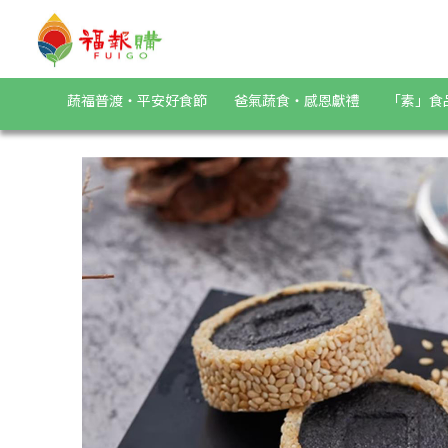
《九品元》頂級白芝麻糕(15入/盒) | 福報購蔬食購物商城
蔬福普渡・平安好食節
爸氣蔬食・感恩獻禮
「素」食