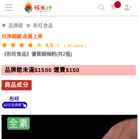
《彤旺食品》優質細梅粉(共2瓶) | 福報購蔬食購物商城
品牌館
彤旺食品
白淨細膩 品質上乘
4.9
/
5
(
36
users )
《彤旺食品》優質細梅粉(共2瓶)
品牌館未滿$1500 運費$150
商品成分