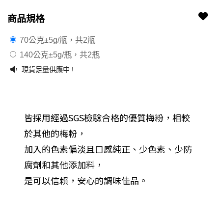
商品規格
2504220153-11
2504220153-1101
70公克±5g/瓶，共2瓶
140公克±5g/瓶，共2瓶
現貨足量供應中 !
皆採用經過SGS檢驗合格的優質梅粉，相較
於其他的梅粉，
加入的色素偏淡且口感純正、少色素、少防
腐劑和其他添加料，
是可以信賴，安心的調味佳品。