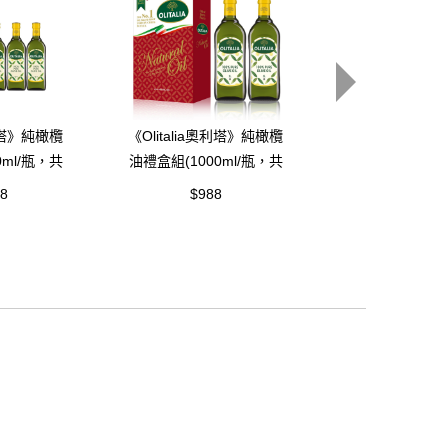
奧利塔》純橄欖
《Olitalia奧利塔》純橄欖
《Olitalia奧
0ml/瓶，共
油禮盒組(1000ml/瓶，共
花油禮盒組(750
2瓶)
6瓶)
58
$988
$1,138