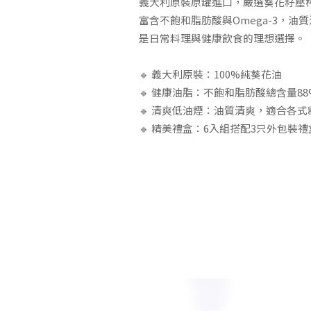
義大利原裝原罐進口，嚴選葵花籽壓
富含不飽和脂肪酸與Omega-3，
是日常料理與健康飲食的理想選擇。
🔹 義大利原裝：100%純葵花油
🔹 健康油脂：不飽和脂肪酸總含量88
🔹 清爽低油煙：油質清爽，適合各式
🔹 精美禮盒：6入組搭配3只外包裝禮