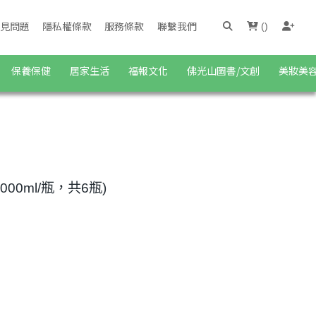
見問題
隱私權條款
服務條款
聯繫我們
(
)
保養保健
居家生活
福報文化
佛光山圖書/文創
美妝美
000ml/瓶，共6瓶)