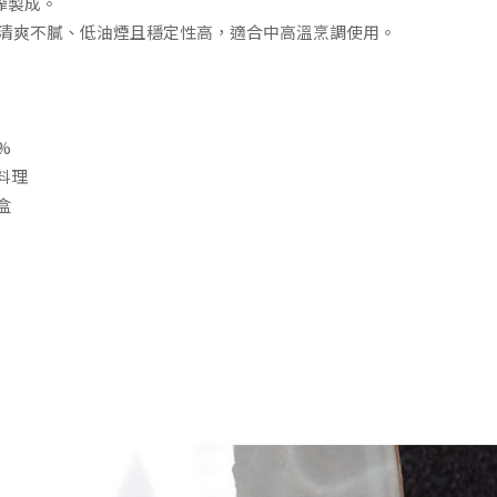
榨製成。
油質清爽不膩、低油煙且穩定性高，適合中高溫烹調使用。
%
料理
盒