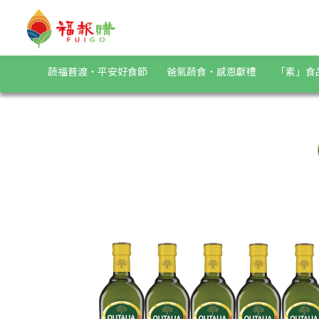
《Olitalia奧利塔》葵花油禮盒組(1000ml/瓶，共6瓶) | 福報
蔬福普渡・平安好食節
爸氣蔬食・感恩獻禮
「素」食