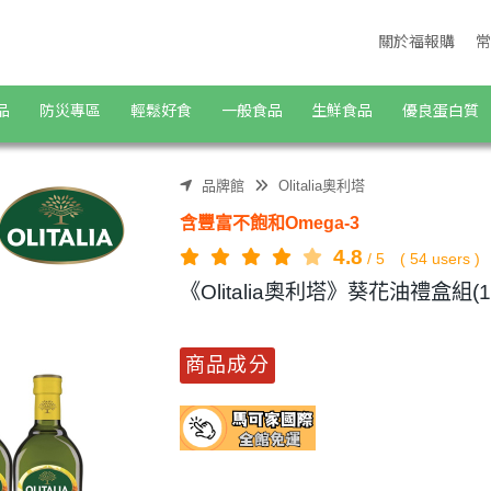
購蔬食購物商城
關於福報購
常
品
防災專區
輕鬆好食
一般食品
生鮮食品
優良蛋白質
品牌館
Olitalia奧利塔
含豐富不飽和Omega-3
4.8
/
5
(
54
users )
《Olitalia奧利塔》葵花油禮盒組(1
商品成分