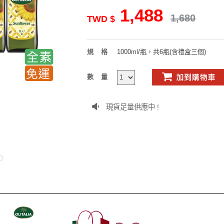
1,488
1,680
TWD $
規格
1000ml/瓶，共6瓶(含禮盒三個)
數量
現貨足量供應中 !
0