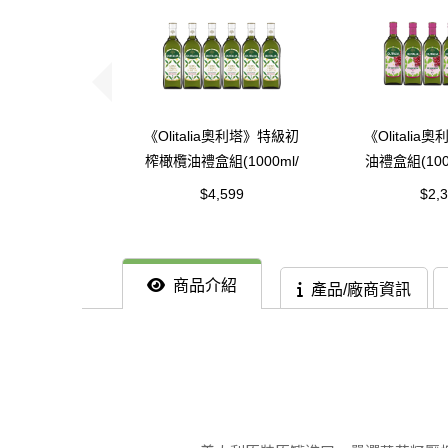
《Olitalia奧利塔》特級初
《Olitali
榨橄欖油禮盒組(1000ml/
油禮盒組(100
瓶，共6瓶)
6瓶
$4,599
$2,
商品介紹
產品/廠商資訊