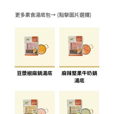
更多素食湯底包→ (點擊圖片選購)
豆漿椒麻鍋湯底
麻辣堅果牛奶鍋
湯底