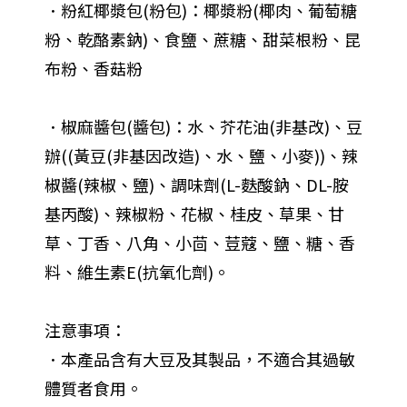
．粉紅椰漿包(粉包)：椰漿粉(椰肉、葡萄糖
粉、乾酪素鈉)、食鹽、蔗糖、甜菜根粉、昆
布粉、香菇粉
．椒麻醬包(醬包)：水、芥花油(非基改)、豆
辦((黃豆(非基因改造)、水、鹽、小麥))、辣
椒醬(辣椒、鹽)、調味劑(L-麩酸鈉、DL-胺
基丙酸)、辣椒粉、花椒、桂皮、草果、甘
草、丁香、八角、小茴、荳蔻、鹽、糖、香
料、維生素E(抗氧化劑)。
注意事項：
．本產品含有大豆及其製品，不適合其過敏
體質者食用。