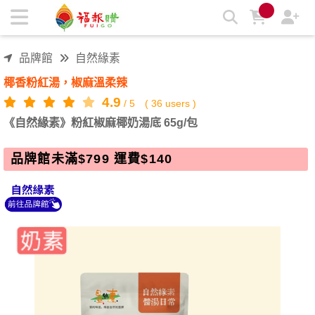
《自然緣素》粉紅椒麻椰奶湯底 65g/包 | 福報購蔬食購物商城
品牌館
自然緣素
椰香粉紅湯，椒麻溫柔辣
4.9
/
5
(
36
users )
《自然緣素》粉紅椒麻椰奶湯底 65g/包
品牌館未滿$799 運費$140