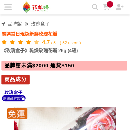
《玫瑰盒子》乾燥玫瑰花瓣 26g (4罐) | 福報購蔬食購物商城
品牌館
玫瑰盒子
嚴選當日現採新鮮玫瑰花瓣
4.7
/
5
(
52
users )
《玫瑰盒子》乾燥玫瑰花瓣 26g (4罐)
品牌館未滿$2000 運費$150
商品成分