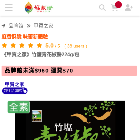
《甲賀之家》竹鹽青花椒餅224g/包 | 福報購蔬食購物商城
品牌館
甲賀之家
麻香酥脆 味蕾新體驗
5.0
/
5
(
38
users )
《甲賀之家》竹鹽青花椒餅224g/包
品牌館未滿$960 運費$70