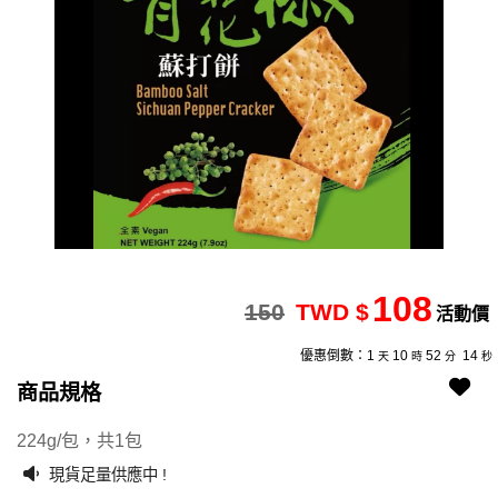
108
150
TWD $
活動價
優惠倒數：
1
10
52
14
天
時
分
秒
商品規格
2504240164-11
2504240164-1101
224g/包，共1包
現貨足量供應中 !