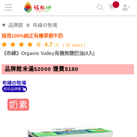
《布緯》Organic Valley有機無鹽奶油(4入) | 福報購蔬食購物商
城
品牌館
布緯の牧場
採用100%純正有機草飼牛奶
4.7
/
5
(
32
users )
《布緯》Organic Valley有機無鹽奶油(4入)
品牌館未滿$2000 運費$180