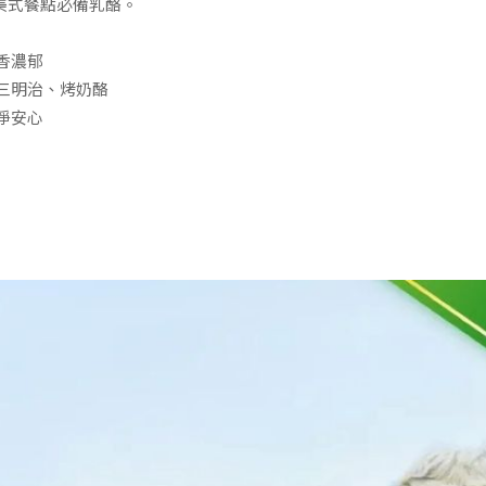
美式餐點必備乳酪。
香濃郁
合三明治、烤奶酪
淨安心