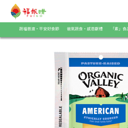
《布緯》Organic valley有機經典美式起司片 | 福報購蔬食購物
蔬福普渡・平安好食節
爸氣蔬食・感恩獻禮
「素」食