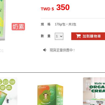
350
TWD $
規格
170g/包，共1包
數量
現貨足量供應中 !
01