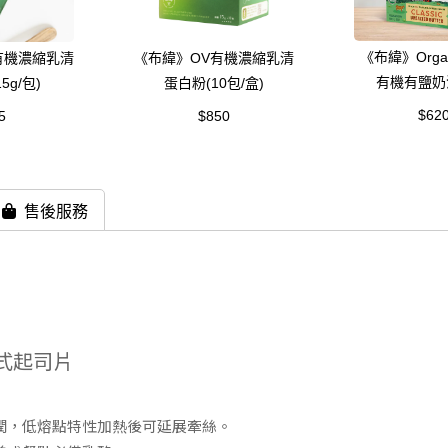
《布緯》Organi
有機濃縮乳清
《布緯》OV有機濃縮乳清
有機有鹽奶油
5g/包)
蛋白粉(10包/盒)
$62
5
$850
售後服務
典美式起司片
潤，低熔點特性加熱後可延展牽絲。