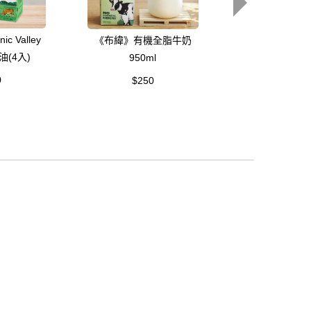
c Valley
《布緯》有機全脂牛奶
《布緯》Org
(4入)
950ml
VerMints有機
風味(40g/
0
$250
$180