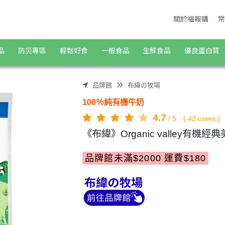
商城
關於福報購
常
品
防災專區
輕鬆好食
一般食品
生鮮食品
優良蛋白質
品牌館
布緯の牧場
100％純有機牛奶
4.7
/
5
(
42
users )
《布緯》Organic valley有機
品牌館未滿$2000 運費$180