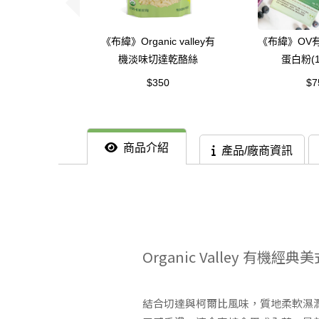
《布緯》Organic valley有
《布緯》OV
機淡味切達乾酪絲
蛋白粉(1
$350
$7
商品介紹
產品/廠商資訊
Organic Valley 有機經
結合切達與柯爾比風味，質地柔軟濕