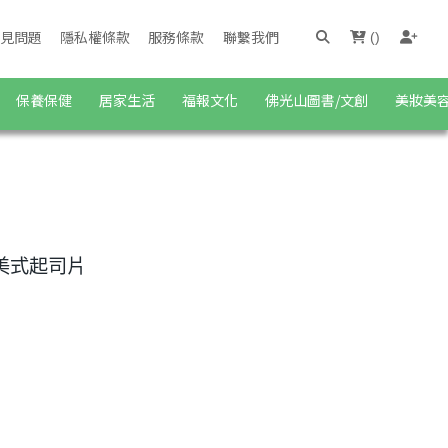
見問題
隱私權條款
服務條款
聯繫我們
(
)
保養保健
居家生活
福報文化
佛光山圖書/文創
美妝美
經典美式起司片