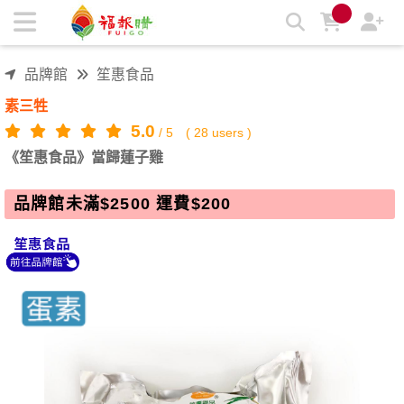
《笙惠食品》當歸蓮子雞 | 福報購蔬食購物商城
品牌館
笙惠食品
素三牲
5.0
/
5
(
28
users )
《笙惠食品》當歸蓮子雞
品牌館未滿$2500 運費$200