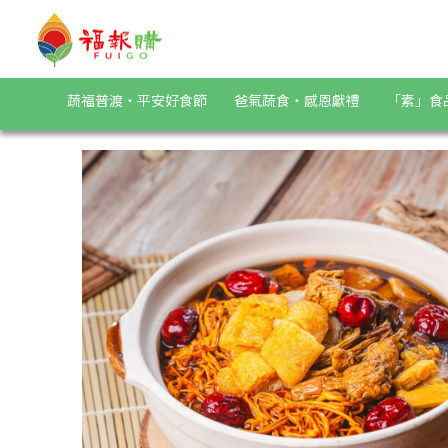
《歡喜心集》竹笙蟲草百菇湯 | 福報購蔬食購物商城
蔬福普渡・平安好食節
爸氣蔬食・感恩獻禮
「素」食