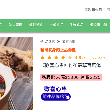
關於福報購
常
品
防災專區
輕鬆好食
一般食品
生鮮食品
優良蛋白質
品牌館
歡喜心集
暖胃養身的上品湯盅
4.9
/
5
(
56
users )
《歡喜心集》竹笙蟲草百菇湯
品牌館未滿$1800 運費$225