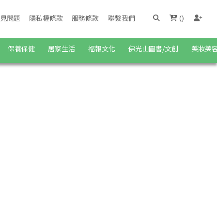
見問題
隱私權條款
服務條款
聯繫我們
(
)
保養保健
居家生活
福報文化
佛光山圖書/文創
美妝美