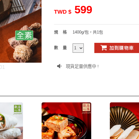
599
TWD $
規格
1400g/包，共1包
數量
現貨足量供應中 !
01