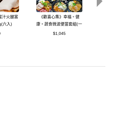
蜜汁火腿富
《歡喜心集》幸福。健
《歡喜心集》素
g(六入)
康。蔬食微波便當套組(一
菇羹湯
套八種風味)
0
$1,045
$499