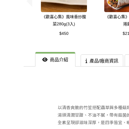
《歡喜心集》風味香炒酸
《歡喜心集
菜280g(3入)
捲
$450
$2
商品介紹
產品/廠商資訊
以清香爽脆的竹笙搭配蟲草與多種菇
湯頭清潤甘甜、不油不膩，帶有菇菌
全素呈現卻滋味深厚，是四季皆宜、