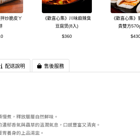
》拌炒脆皮ㄚ
《歡喜心集》川味麻辣臭
《歡喜心集》
餅
豆腐煲(8入)
貴雙方570
10
$360
$43
配送說明
售後服務
類慢煮，釋放層層自然鮮味。
的濃郁香氣與蟲草的溫潤氣息，口感豐富又清爽。
暖胃養身的上品湯盅。