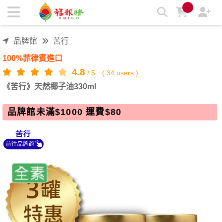
《苦行》天然椰子油330ml | 福報購蔬食購物商城
品牌館
苦行
100%菲律賓進口
4.8
/
5
(
34
users )
《苦行》天然椰子油330ml
品牌館未滿$1000 運費$80