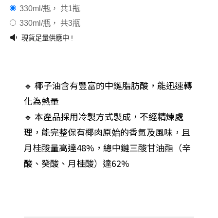
330ml/瓶， 共1瓶
330ml/瓶， 共3瓶
現貨足量供應中 !
🔹 椰子油含有豐富的中鏈脂肪酸，能迅速轉
化為熱量
🔹 本產品採用冷製方式製成，不經精煉處
理，能完整保有椰肉原始的香氣及風味，且
月桂酸量高達48%，總中鏈三酸甘油酯（辛
酸、癸酸、月桂酸）達62%