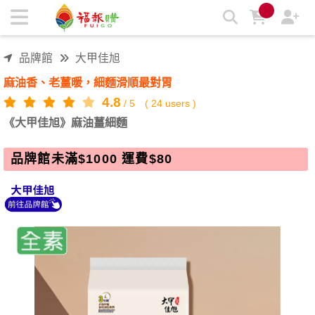
《大甲佳旭》麻油薑細麵 | 福報購蔬食購物商城
品牌館
大甲佳旭
麻油香、老薑暖，細麵滑順最對胃
4.8
/
5
(
24
users )
《大甲佳旭》麻油薑細麵
品牌館未滿$1000 運費$80