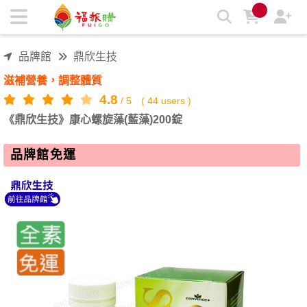
《鼎欣生技》康心螺旋藻(藍藻)200錠 | 福報購蔬食購物商城
品牌館
鼎欣生技
滋補營養，調整體質
4.8
/
5
(
44
users )
《鼎欣生技》康心螺旋藻(藍藻)200錠
品牌館免運