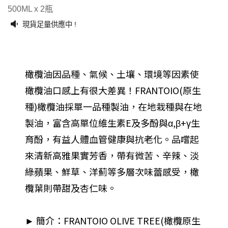
500ML x 2瓶
現貨足量供應中 !
橄欖油因品種、氣候、土壤、環境等因素使
橄欖油口感上有很大差異！FRANTOIO(原生
種)橄欖油採單一品種製油，在地栽種與在地
製油，富含高單位維生素E及多酚與α,β+γ生
育酚，有益人體血管健康與抗老化。品嚐起
來清新高雅果實芳香，帶有微苦、辛辣、淡
綠蘋果、鮮草、洋薊等多層次味蕾感受，橄
欖葉則帶甜及杏仁味。
► 簡介：FRANTOIO OLIVE TREE(橄欖原生