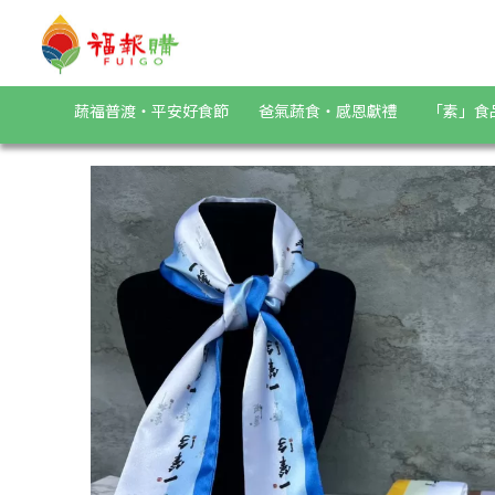
《一筆字文創》長絲巾logo款(共4色) | 福報購蔬食購物商城
蔬福普渡・平安好食節
爸氣蔬食・感恩獻禮
「素」食