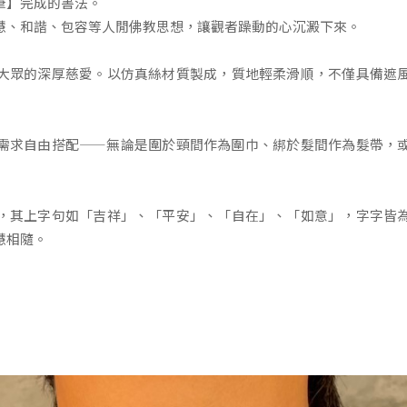
筆】完成的書法。
慧、和諧、包容等人閒佛教思想，讓觀者躁動的心沉澱下來。
大眾的深厚慈愛。以仿真絲材質製成，質地輕柔滑順，不僅具備遮
需求自由搭配——無論是圍於頸間作為圍巾、綁於髮間作為髮帶，
，其上字句如「吉祥」、「平安」、「自在」、「如意」，字字皆
慧相隨。