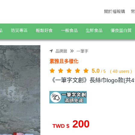
關於福報購
常
品
防災專區
輕鬆好食
一般食品
生鮮食品
優良蛋白質
品牌館
一筆字
素雅且多樣化
5.0
/
5
(
48
users )
《一筆字文創》長絲巾logo款(共4
200
TWD $