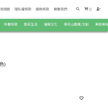
見問題
隱私權條款
服務條款
聯繫我們
(
)
保養保健
居家生活
福報文化
佛光山圖書/文創
美妝美
色)