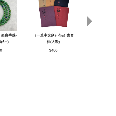
《一筆字文創》
墨寶手珠-
《一筆字文創》布品 書套
崖柏
(6m)
禪(大款)
$800
00
$480