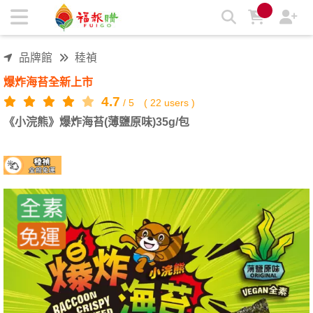
《小浣熊》爆炸海苔(薄鹽原味)35g/包 | 福報購蔬食購物商城
品牌館
稑禎
爆炸海苔全新上市
4.7
/
5
(
22
users )
《小浣熊》爆炸海苔(薄鹽原味)35g/包