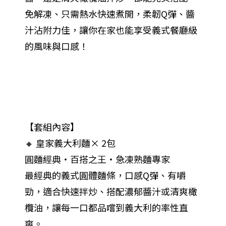
免解凍、只需熱水快速煮開，柔韌Q彈、醬
汁沾附力佳，讓你在家也能享受義式餐廳級
的風味與口感！
【套組內容】
🔸 皇家義大利麵× 2包
圓麵經典・百搭之王・急凍熟麵專家
最經典的義式圓體麵條，口感Q彈、有嚼
勁，適合快速拌炒、搭配濃郁醬汁或清爽橄
欖油，讓每一口都品嚐到義大利的率性直
爽。