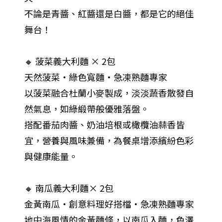
不論是青醬、紅醬還是白醬，都是它的絕佳
舞台！
🔸 菠菜義大利麵 × 2包
天然菠菜・綠色寬麵・急凍熟麵專家
以菠菜融合杜蘭小麥製成，淡淡蔬香散發自
然氣息，如綠緞帶般優雅落盤。
搭配番茄肉醬、奶油培根或橄欖油蒜香皆
宜，營養與風味兼備，為餐桌增添繽紛色彩
與健康能量。
🔸 南瓜義大利麵× 2包
金黃南瓜・創意料理好搭檔・急凍熟麵專家
地中海風情的金黃麵條，以南瓜入麵，色澤