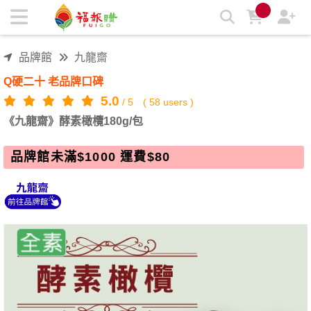
《九龍齋》酵素橄欖180g/包 | 福報購蔬食購物商城
品牌館
九龍齋
Q硬二十 老品牌口碑
5.0
/
5
(
58
users )
《九龍齋》酵素橄欖180g/包
品牌館未滿$1000 運費$80