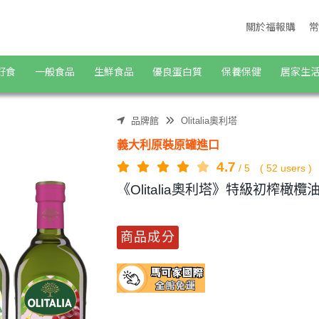
瓶) | 福報購蔬食購物商城
關於福報購
常
好食
一般食品
生鮮食品
優良蛋白質
保養保健
居家生
品牌館
Olitalia奧利塔
義大利原裝原罐進口
4.7
/
5
(
52
users )
《Olitalia奧利塔》特級初榨橄欖油
商品成分