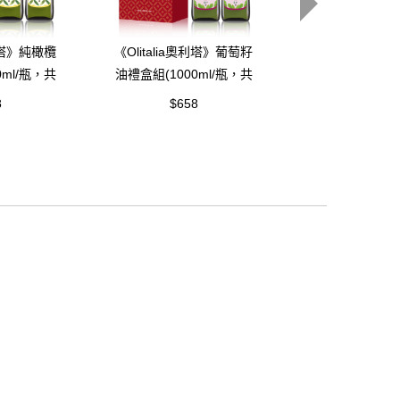
奧利塔》純橄欖
《Olitalia奧利塔》葡萄籽
《Olitalia奧
0ml/瓶，共
油禮盒組(1000ml/瓶，共
禮盒組(1000m
2瓶)
瓶)
8
$658
$1,938