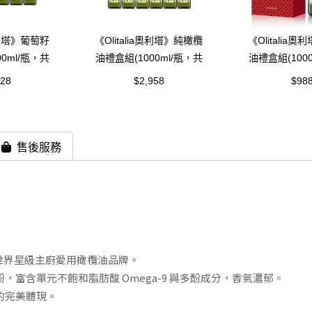
a奧利塔》葡萄籽
《Olitalia奧利塔》純橄欖
《Olitalia
0ml/瓶，共
油禮盒組(1000ml/瓶，共
油禮盒組(100
)
6瓶)
2瓶)
328
$2,958
$98
售後服務
塔，為世界星級主廚愛用橄欖油品牌。
富含單元不飽和脂肪酸 Omega-9 與多酚成分，香氣濃郁。
的完美體現。