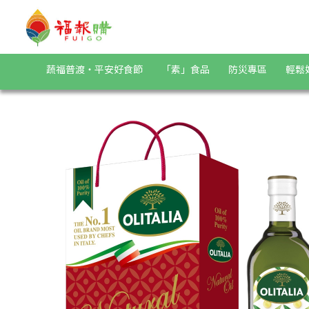
《Olitalia奧利塔》特級初榨橄欖油+葡萄籽油禮盒組(1000mlx2
蔬福普渡・平安好食節
「素」食品
防災專區
輕鬆