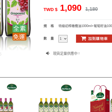
1,090
1,180
TWD $
規格
特級初榨橄欖油1000ml+葡萄籽油100
數量
現貨足量供應中 !
6