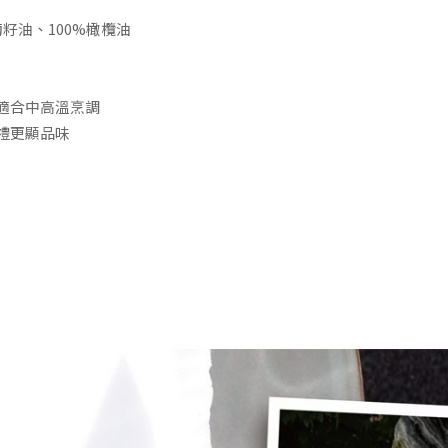
萄籽油、100%橄欖油
，適合中高溫烹調
送禮更顯品味