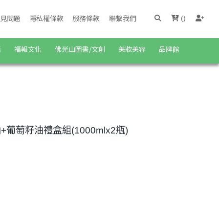
見問題
隱私權條款
服務條款
聯繫我們
(
)
活
福報文化
佛光山圖書/文創
美妝美容
品牌館
+葡萄籽油禮盒組(1000mlx2瓶)