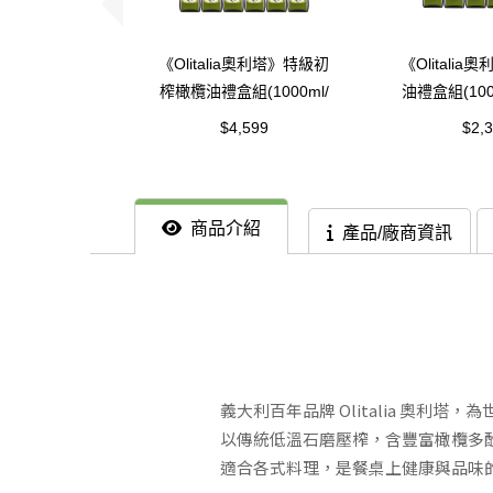
《Olitalia奧利塔》特級初
《Olitali
榨橄欖油禮盒組(1000ml/
油禮盒組(100
瓶，共6瓶)
6瓶
$4,599
$2,
商品介紹
產品/廠商資訊
義大利百年品牌 Olitalia 奧利
以傳統低溫石磨壓榨，含豐富橄欖多酚，
適合各式料理，是餐桌上健康與品味