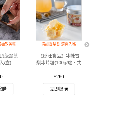
藏極致美味
清甜雪梨香 清爽入喉
濃郁果香清脆
頂級黑芝
《彤旺食品》冰糖雪
《蘭揚食品》
入/盒)
梨冰片糖(100g/罐，共
木瓜200
2罐)
0
$260
$89
$9
搶購
立即搶購
立即搶