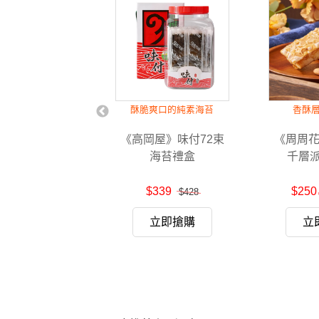
下飯的堅果拌醬
酥脆爽口的純素海苔
香酥
樹》有福仁-五
《高岡屋》味付72束
《周周
香椿果油(小
海苔禮盒
千層派 
)250g/瓶
599
$339
$250
$3,360
$428
立即搶購
立即搶購
立