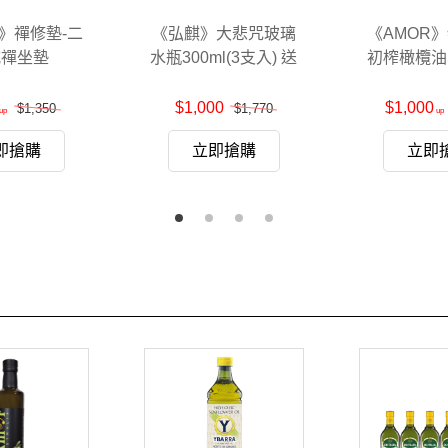
》禪修墊-二
《弘麒》大悲咒玻璃
《AMOR
式禪坐墊
水瓶300ml(3支入) 送
初榨橄欖油5
保護套
$1,000
$1,000
$1,350
$1,770
即搶購
立即搶購
立即