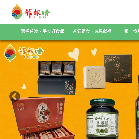
福報購蔬食購物商城，台灣第一素食、環保、愛地球的蔬食購物
蔬福普渡・平安好食節
爸氣蔬食・感恩獻禮
「素」食