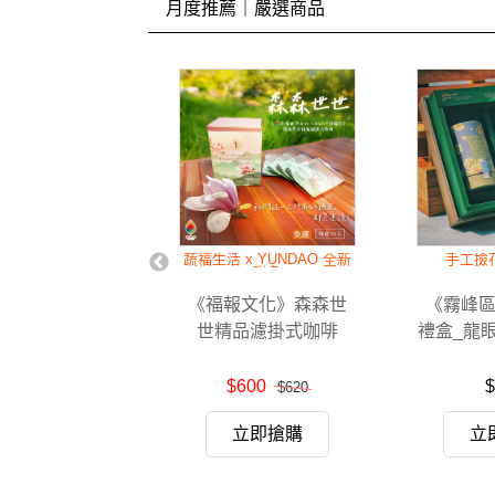
月度推薦｜嚴選商品
草本飲 健康有活力
蔬福生活 x YUNDAO 全新
手工撿
聯名
報文化》草本初
《福報文化》森森世
《霧峰
生茶 漢方五款循
世精品濾掛式咖啡
禮盒_龍
打造健康新生活
花茶2克
眼花茶6克
420
$600
$
$550
$620
立即搶購
立即搶購
立