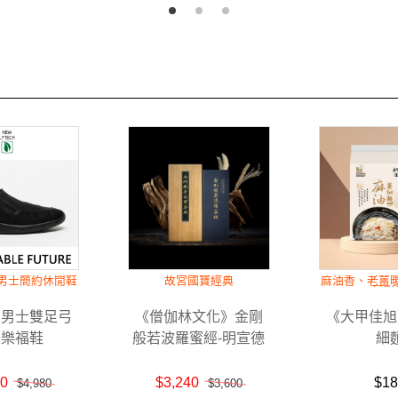
男士簡約休閒鞋
故宮國寶經典
麻油香、老薑
最對
》男士雙足弓
《僧伽林文化》金剛
《大甲佳旭
卡樂福鞋
般若波羅蜜經-明宣德
細
元年泥金寫本
00
$3,240
$18
$4,980
$3,600