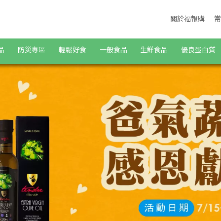
商城
關於福報購
常
品
防災專區
輕鬆好食
一般食品
生鮮食品
優良蛋白質