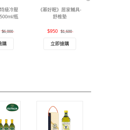
口
》特級冷壓
《蓁好眠》居家輔具-
《大甲佳旭》
00ml/瓶
舒椎墊
麵6包組
$950
$540
$6,000
$1,600
$8
搶購
立即搶購
立即搶