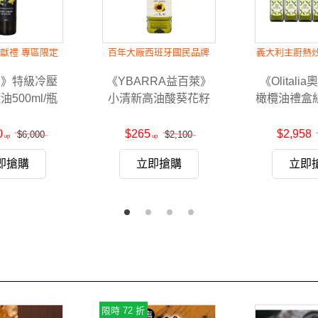
獻禮 專區限定
百年大廠西班牙國民品牌
義大利主廚熱
R》特級冷壓
《YBARRA益百萊》
《Olital
500ml/瓶
小清新高油酸葵花籽
橄欖油禮盒組(
油1000ml
瓶，共
0
$265
$2,958
$6,000
$2,100
即搶購
立即搶購
立即
限時 72 折