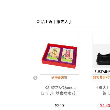
新品上線｜搶先入手
營養，調整體質
送禮新選擇
雅客雙足弓
欣生技》康心螺
《紅藜之家Quinoa
《雅客
(藍藻)200錠
family》雙喜禮盒 (紅
萊
藜牛蒡茶+鹹蛋千層棒)
,176
$299
$4,4
$3,280