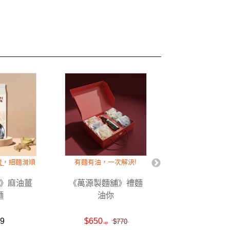
暖，細麵滑順
有麵有油，一次解決!
乾拌Ｑ勁十足，湯
胃
口
》麻油薑
《萬源製麵舖》禮麵
《大甲佳旭》
麵
油你
麵—中
9
$650
$120
$770