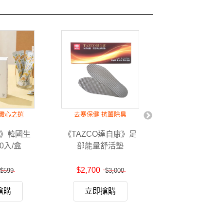
暖心之選
去寒保健 抗菌除臭
方便抄寫相應
》韓國生
《TAZCO達自康》足
《佛光文化》
0入/盒
部能量舒活墊
$2,700
$90
$599
$3,000
$10
搶購
立即搶購
立即搶