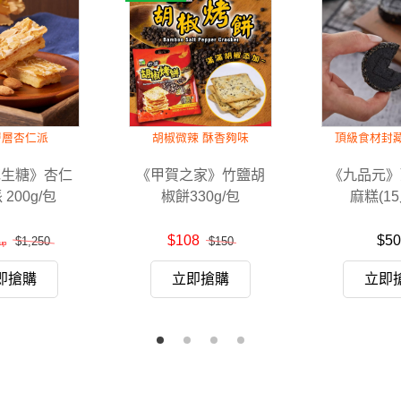
層層杏仁派
胡椒微辣 酥香夠味
頂級食材封
花生糖》杏仁
《甲賀之家》竹鹽胡
《九品元》
200g/包
椒餅330g/包
麻糕(15
$108
$50
$1,250
$150
即搶購
立即搶購
立即