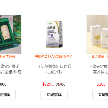
花 專業製茶
美國進口TRAACS認證螯合
黃金薑茶，
鎂
區農會》豐禾
《艾彼營養》日倍鎂
《農夫倉庫
眼花茶組(龍眼
(30粒/瓶)
薑茶棒 1
10入+玄米龍
12入)-免運
880
$720
$180
$1,950
即搶購
立即搶購
立即