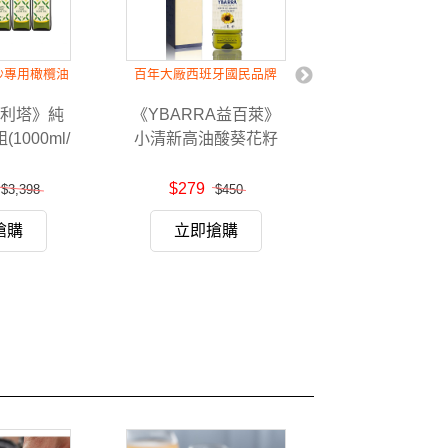
炒專用橄欖油
百年大廠西班牙國民品牌
百年大廠西班牙
ia奧利塔》純
《YBARRA益百萊》
《YBARRA
1000ml/
小清新高油酸葵花籽
100%特級初
6瓶)
油1000ml 單入禮盒
1000ml (附
$279
$499
$3,398
$450
$9
搶購
立即搶購
立即搶