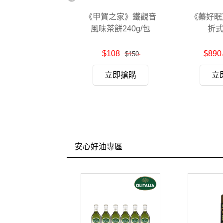
然緣素》高蛋白
《甲賀之家》鐵觀音
《蓁好眠
多穀濃湯粉
風味茶餅240g/包
折
450
$108
$890
$520
$150
立即搶購
立即搶購
立
安心好油專區