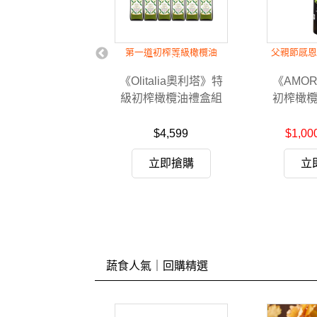
附贈精美外盒
第一道初榨等級橄欖油
父親節感恩
(Extra Virgin)
talia奧利塔》純
《Olitalia奧利塔》特
《AMO
盒組(1000ml/
級初榨橄欖油禮盒組
初榨橄欖油
瓶，共2瓶)
(1000ml/瓶，共6瓶)
988
$4,599
$1,00
$1,320
立即搶購
立即搶購
立
蔬食人氣｜回購精選