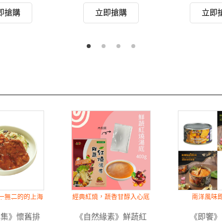
即搶購
立即搶購
立即
一無二的的上海
經典紅燒，蔬香甘醇入心底
南洋風味
食菜飯
心集》懷舊排
《自然緣素》鮮蔬紅
《即饗》