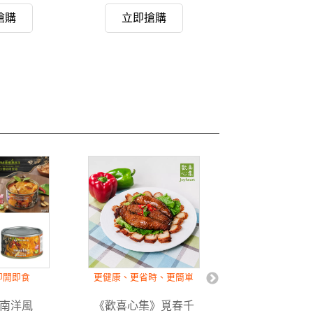
搶購
立即搶購
立即搶
即開即食
更健康、更省時、更簡單
暖胃養身的上
南洋風
《歡喜心集》覓春千
《歡喜心集》