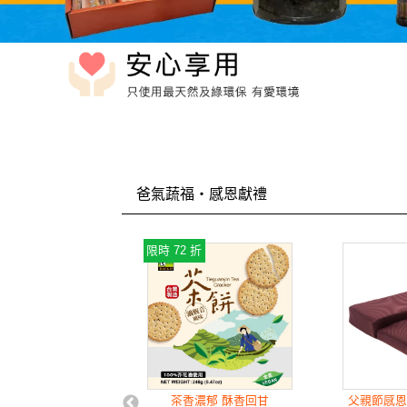
爸氣蔬福・感恩獻禮
折
限時 72 折
感恩獻禮 專區限定
茶香濃郁 酥香回甘
父親節感恩