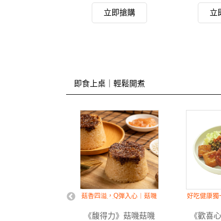
立即搶購
立即搶購
立
即食上桌｜輕鬆開煮
輕鬆加熱出爐
菇香四溢，Q彈入心｜菇嘰
好吃健康獨
菇嘰素米糕
蔬
喜心集》手作豆
《馥得力》菇嘰菇嘰
《歡喜